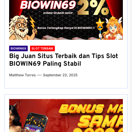
BIOWIN69
SLOT TERBAIK
Big Juan Situs Terbaik dan Tips Slot
BIOWIN69 Paling Stabil
Matthew Torres
September 23, 2025