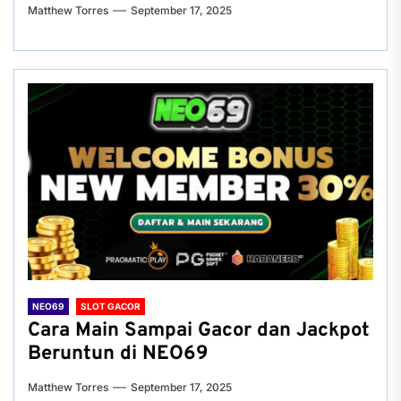
Matthew Torres
September 17, 2025
NEO69
SLOT GACOR
Cara Main Sampai Gacor dan Jackpot
Beruntun di NEO69
Matthew Torres
September 17, 2025