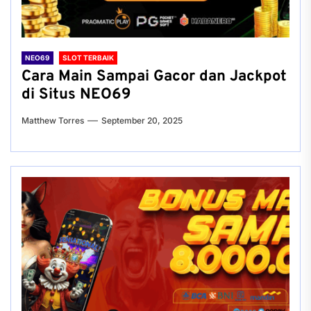
NEO69
SLOT TERBAIK
Cara Main Sampai Gacor dan Jackpot
di Situs NEO69
Matthew Torres
September 20, 2025