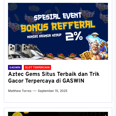
GASWIN
SLOT TERPERCAYA
Aztec Gems Situs Terbaik dan Trik
Gacor Terpercaya di GASWIN
Matthew Torres
September 15, 2025