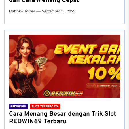
dan Cara Menang Cepat
Matthew Torres
September 18, 2025
REDWIN69
SLOT TERPERCAYA
Cara Menang Besar dengan Trik Slot
REDWIN69 Terbaru