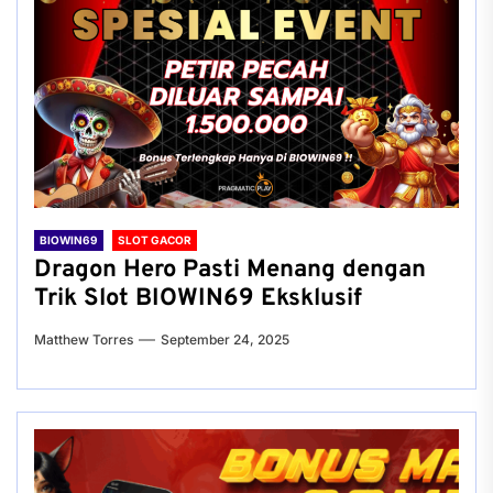
BIOWIN69
SLOT GACOR
Dragon Hero Pasti Menang dengan
Trik Slot BIOWIN69 Eksklusif
Matthew Torres
September 24, 2025