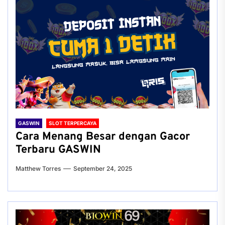
GASWIN
SLOT TERPERCAYA
Cara Menang Besar dengan Gacor
Terbaru GASWIN
Matthew Torres
September 24, 2025