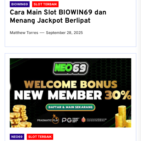
BIOWIN69
SLOT TERBAIK
Cara Main Slot BIOWIN69 dan
Menang Jackpot Berlipat
Matthew Torres
September 28, 2025
NEO69
SLOT TERBAIK