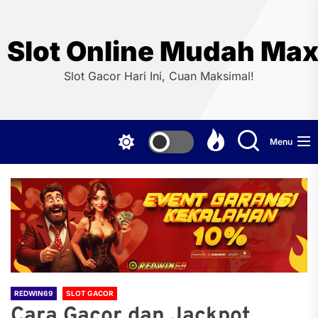
Skip
to
the
Slot Online Mudah Ma
content
Slot Gacor Hari Ini, Cuan Maksimal!
Menu
REDWIN69
SLOT GACOR
Cara Gacor dan Jackpot