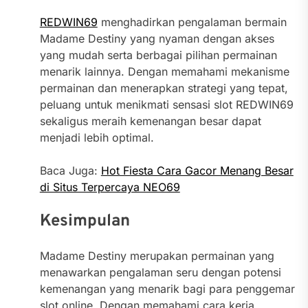
REDWIN69
menghadirkan pengalaman bermain
Madame Destiny yang nyaman dengan akses
yang mudah serta berbagai pilihan permainan
menarik lainnya. Dengan memahami mekanisme
permainan dan menerapkan strategi yang tepat,
peluang untuk menikmati sensasi slot REDWIN69
sekaligus meraih kemenangan besar dapat
menjadi lebih optimal.
Baca Juga:
Hot Fiesta Cara Gacor Menang Besar
di Situs Terpercaya NEO69
Kesimpulan
Madame Destiny merupakan permainan yang
menawarkan pengalaman seru dengan potensi
kemenangan yang menarik bagi para penggemar
slot online. Dengan memahami cara kerja