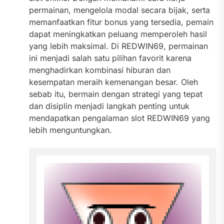
permainan, mengelola modal secara bijak, serta
memanfaatkan fitur bonus yang tersedia, pemain
dapat meningkatkan peluang memperoleh hasil
yang lebih maksimal. Di REDWIN69, permainan
ini menjadi salah satu pilihan favorit karena
menghadirkan kombinasi hiburan dan
kesempatan meraih kemenangan besar. Oleh
sebab itu, bermain dengan strategi yang tepat
dan disiplin menjadi langkah penting untuk
mendapatkan pengalaman slot REDWIN69 yang
lebih menguntungkan.