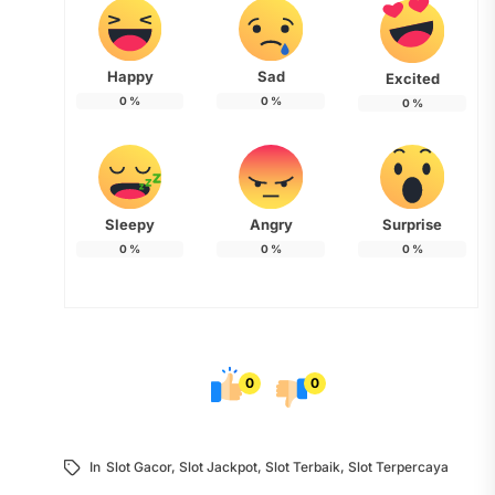
Happy
Sad
Excited
0
%
0
%
0
%
Sleepy
Angry
Surprise
0
%
0
%
0
%
0
0
In
Slot Gacor
,
Slot Jackpot
,
Slot Terbaik
,
Slot Terpercaya