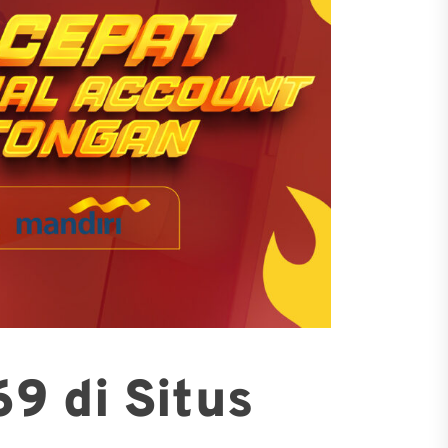
9 di Situs