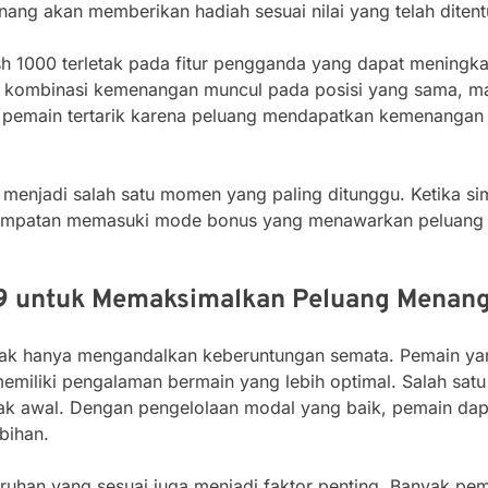
ng akan memberikan hadiah sesuai nilai yang telah diten
h 1000 terletak pada fitur pengganda yang dapat meningka
g kombinasi kemenangan muncul pada posisi yang sama, ma
pemain tertarik karena peluang mendapatkan kemenangan b
tis menjadi salah satu momen yang paling ditunggu. Ketika s
empatan memasuki mode bonus yang menawarkan peluang p
9 untuk Memaksimalkan Peluang Menan
idak hanya mengandalkan keberuntungan semata. Pemain 
emiliki pengalaman bermain yang lebih optimal. Salah satu
ak awal. Dengan pengelolaan modal yang baik, pemain dap
bihan.
 taruhan yang sesuai juga menjadi faktor penting. Banyak p