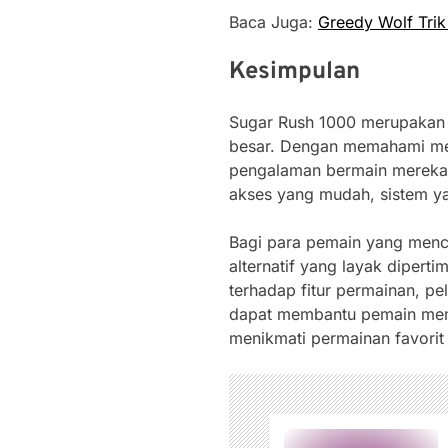
Baca Juga:
Greedy Wolf Trik
Kesimpulan
Sugar Rush 1000 merupakan 
besar. Dengan memahami mek
pengalaman bermain mereka.
akses yang mudah, sistem y
Bagi para pemain yang menc
alternatif yang layak diper
terhadap fitur permainan, pe
dapat membantu pemain mema
menikmati permainan favori