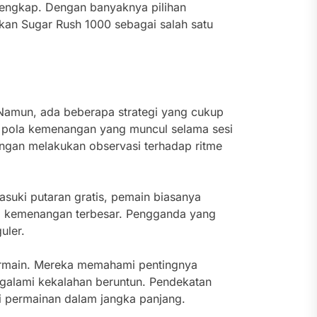
lengkap. Dengan banyaknya pilihan
an Sugar Rush 1000 sebagai salah satu
Namun, ada beberapa strategi yang cukup
n pola kemenangan yang muncul selama sesi
engan melakukan observasi terhadap ritme
asuki putaran gratis, pemain biasanya
g kemenangan terbesar. Pengganda yang
uler.
ermain. Mereka memahami pentingnya
ngalami kekalahan beruntun. Pendekatan
ti permainan dalam jangka panjang.