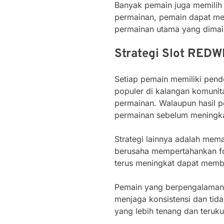
Banyak pemain juga memili
permainan, pemain dapat me
permainan utama yang dimain
Strategi Slot RED
Setiap pemain memiliki pen
populer di kalangan komunit
permainan. Walaupun hasil p
permainan sebelum meningkat
Strategi lainnya adalah mema
berusaha mempertahankan fo
terus meningkat dapat member
Pemain yang berpengalaman 
menjaga konsistensi dan tid
yang lebih tenang dan teruk