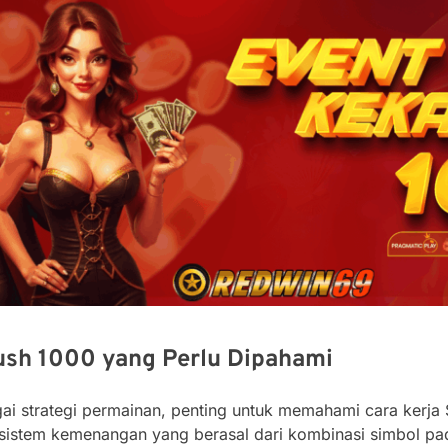
ush 1000 yang Perlu Dipahami
i strategi permainan, penting untuk memahami cara kerja 
istem kemenangan yang berasal dari kombinasi simbol pad