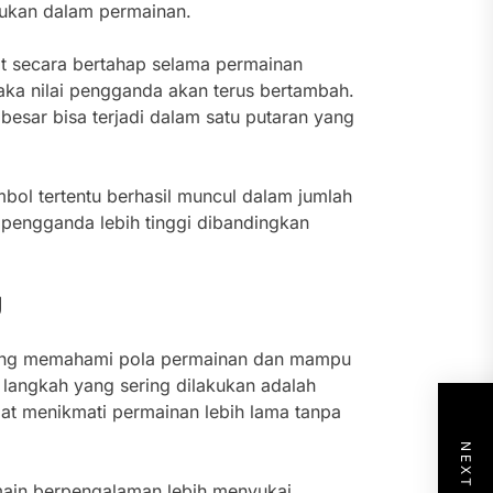
tukan dalam permainan.
t secara bertahap selama permainan
ka nilai pengganda akan terus bertambah.
esar bisa terjadi dalam satu putaran yang
imbol tertentu berhasil muncul dalam jumlah
engganda lebih tinggi dibandingkan
g
yang memahami pola permainan dan mampu
 langkah yang sering dilakukan adalah
at menikmati permainan lebih lama tanpa
emain berpengalaman lebih menyukai