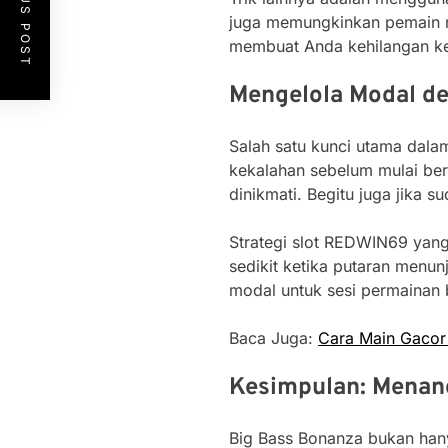
PREVIOUS POST
juga memungkinkan pemain m
membuat Anda kehilangan ke
Mengelola Modal de
Salah satu kunci utama dal
kekalahan sebelum mulai ber
dinikmati. Begitu juga jika 
Strategi slot REDWIN69 yang 
sedikit ketika putaran menun
modal untuk sesi permainan 
Baca Juga:
Cara Main Gacor
Kesimpulan: Menan
Big Bass Bonanza bukan hany