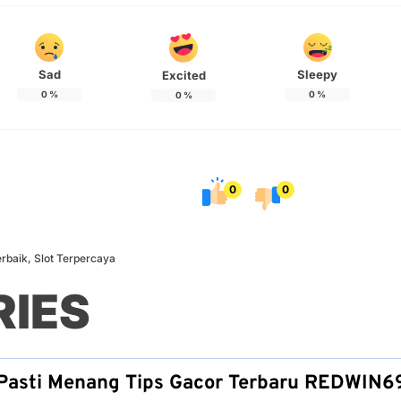
Sad
Sleepy
Excited
0
%
0
%
0
%
0
0
erbaik
,
Slot Terpercaya
RIES
 Pasti Menang Tips Gacor Terbaru REDWIN6