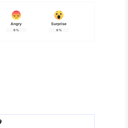
Angry
Surprise
0
%
0
%
9