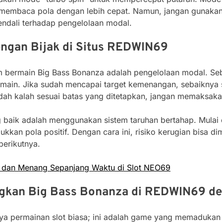
embaca pola dengan lebih cepat. Namun, jangan gunakan t
ndali terhadap pengelolaan modal.
ngan Bijak di Situs REDWIN69
am bermain Big Bass Bonanza adalah pengelolaan modal. Se
main. Jika sudah mencapai target kemenangan, sebaiknya s
sudah kalah sesuai batas yang ditetapkan, jangan memaksaka
baik adalah menggunakan sistem taruhan bertahap. Mulai da
jukkan pola positif. Dengan cara ini, risiko kerugian bisa 
berikutnya.
 dan Menang Sepanjang Waktu di Slot NEO69
gkan Big Bass Bonanza di REDWIN69 den
a permainan slot biasa; ini adalah game yang memadukan h