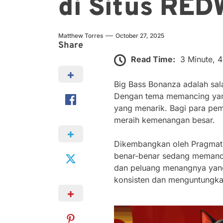
di Situs RE
Matthew Torres
October 27, 2025
Share
Read Time:
3 Minute, 
Big Bass Bonanza adalah sala
Dengan tema memancing yang 
yang menarik. Bagi para pema
meraih kemenangan besar.
Dikembangkan oleh Pragmatic
benar-benar sedang memancin
dan peluang menangnya yang
konsisten dan menguntungka