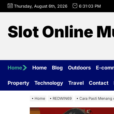
Skip
Thursday, August 6th, 2026
6:31:04 PM
to
the
content
Slot Online 
Home
Home
Blog
Outdoors
E-com
Property
Technology
Travel
Contact
Home
REDWIN69
Cara Pasti Menang 