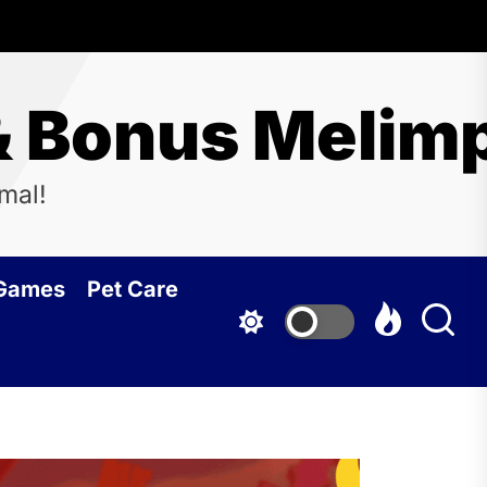
& Bonus Melim
mal!
 Games
Pet Care