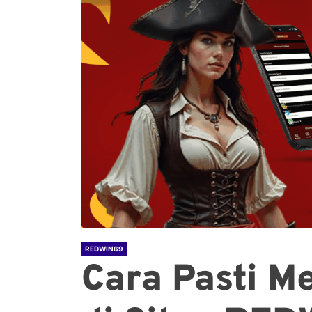
REDWIN69
Cara Pasti M