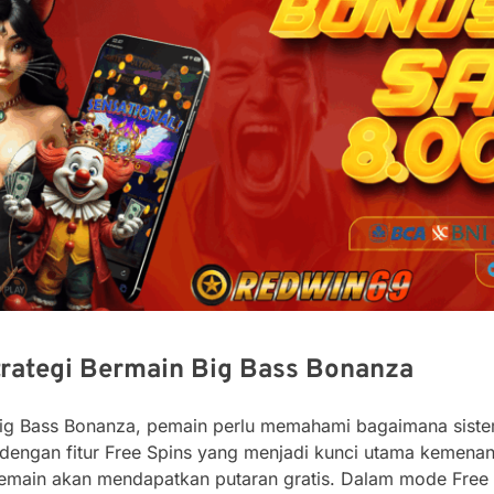
trategi Bermain Big Bass Bonanza
ig Bass Bonanza, pemain perlu memahami bagaimana sistem p
s dengan fitur Free Spins yang menjadi kunci utama kemenan
pemain akan mendapatkan putaran gratis. Dalam mode Free S