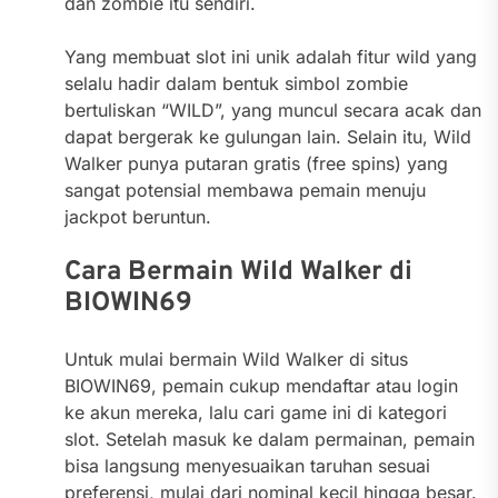
dan zombie itu sendiri.
Yang membuat slot ini unik adalah fitur wild yang
selalu hadir dalam bentuk simbol zombie
bertuliskan “WILD”, yang muncul secara acak dan
dapat bergerak ke gulungan lain. Selain itu, Wild
Walker punya putaran gratis (free spins) yang
sangat potensial membawa pemain menuju
jackpot beruntun.
Cara Bermain Wild Walker di
BIOWIN69
Untuk mulai bermain Wild Walker di situs
BIOWIN69, pemain cukup mendaftar atau login
ke akun mereka, lalu cari game ini di kategori
slot. Setelah masuk ke dalam permainan, pemain
bisa langsung menyesuaikan taruhan sesuai
preferensi, mulai dari nominal kecil hingga besar.