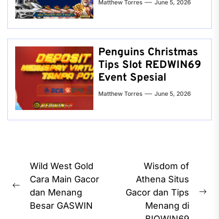
Matthew Torres
June 5, 2026
Penguins Christmas
Tips Slot REDWIN69
Event Spesial
Matthew Torres
June 5, 2026
Post
Wild West Gold
Wisdom of
navigation
Cara Main Gacor
Athena Situs
Previous
dan Menang
Gacor dan Tips
Ne
post:
Besar GASWIN
Menang di
pos
BIOWIN69