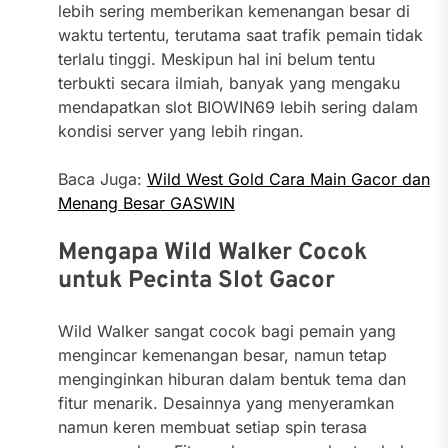
lebih sering memberikan kemenangan besar di
waktu tertentu, terutama saat trafik pemain tidak
terlalu tinggi. Meskipun hal ini belum tentu
terbukti secara ilmiah, banyak yang mengaku
mendapatkan slot BIOWIN69 lebih sering dalam
kondisi server yang lebih ringan.
Baca Juga:
Wild West Gold Cara Main Gacor dan
Menang Besar GASWIN
Mengapa Wild Walker Cocok
untuk Pecinta Slot Gacor
Wild Walker sangat cocok bagi pemain yang
mengincar kemenangan besar, namun tetap
menginginkan hiburan dalam bentuk tema dan
fitur menarik. Desainnya yang menyeramkan
namun keren membuat setiap spin terasa