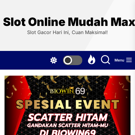
Skip
to
the
Slot Online Mudah Ma
content
Slot Gacor Hari Ini, Cuan Maksimal!
Menu