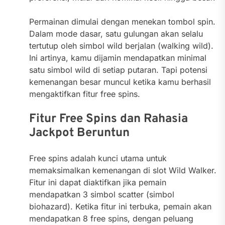
Permainan dimulai dengan menekan tombol spin.
Dalam mode dasar, satu gulungan akan selalu
tertutup oleh simbol wild berjalan (walking wild).
Ini artinya, kamu dijamin mendapatkan minimal
satu simbol wild di setiap putaran. Tapi potensi
kemenangan besar muncul ketika kamu berhasil
mengaktifkan fitur free spins.
Fitur Free Spins dan Rahasia
Jackpot Beruntun
Free spins adalah kunci utama untuk
memaksimalkan kemenangan di slot Wild Walker.
Fitur ini dapat diaktifkan jika pemain
mendapatkan 3 simbol scatter (simbol
biohazard). Ketika fitur ini terbuka, pemain akan
mendapatkan 8 free spins, dengan peluang