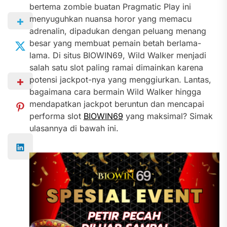
bertema zombie buatan Pragmatic Play ini
menyuguhkan nuansa horor yang memacu
adrenalin, dipadukan dengan peluang menang
besar yang membuat pemain betah berlama-
lama. Di situs BIOWIN69, Wild Walker menjadi
salah satu slot paling ramai dimainkan karena
potensi jackpot-nya yang menggiurkan. Lantas,
bagaimana cara bermain Wild Walker hingga
mendapatkan jackpot beruntun dan mencapai
performa slot
BIOWIN69
yang maksimal? Simak
ulasannya di bawah ini.