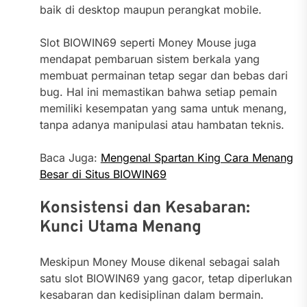
baik di desktop maupun perangkat mobile.
Slot BIOWIN69 seperti Money Mouse juga
mendapat pembaruan sistem berkala yang
membuat permainan tetap segar dan bebas dari
bug. Hal ini memastikan bahwa setiap pemain
memiliki kesempatan yang sama untuk menang,
tanpa adanya manipulasi atau hambatan teknis.
Baca Juga:
Mengenal Spartan King Cara Menang
Besar di Situs BIOWIN69
Konsistensi dan Kesabaran:
Kunci Utama Menang
Meskipun Money Mouse dikenal sebagai salah
satu slot BIOWIN69 yang gacor, tetap diperlukan
kesabaran dan kedisiplinan dalam bermain.