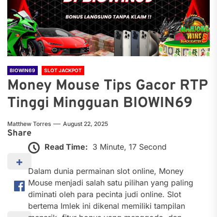
BIOWIN69
SLOT JACKPOT
Money Mouse Tips Gacor RTP
Tinggi Mingguan BIOWIN69
Matthew Torres
August 22, 2025
Share
Read Time:
3 Minute, 17 Second
Dalam dunia permainan slot online, Money
Mouse menjadi salah satu pilihan yang paling
diminati oleh para pecinta judi online. Slot
bertema Imlek ini dikenal memiliki tampilan