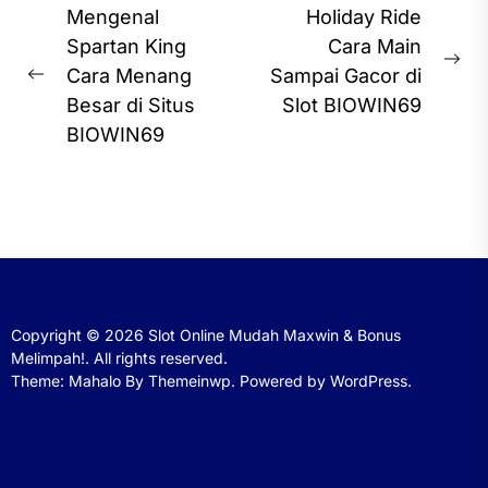
Post
Mengenal
Holiday Ride
navigation
Spartan King
Cara Main
Ne
Cara Menang
Sampai Gacor di
Previous
pos
Besar di Situs
Slot BIOWIN69
post:
BIOWIN69
Copyright © 2026
Slot Online Mudah Maxwin & Bonus
Melimpah!.
All rights reserved.
Theme: Mahalo By
Themeinwp.
Powered by
WordPress.