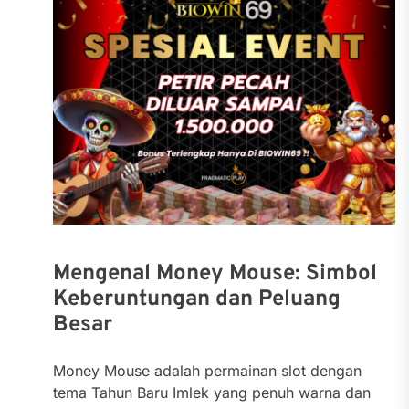
Mengenal Money Mouse: Simbol
Keberuntungan dan Peluang
Besar
Money Mouse adalah permainan slot dengan
tema Tahun Baru Imlek yang penuh warna dan