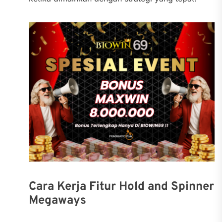
Cara Kerja Fitur Hold and Spinner
Megaways