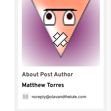
About Post Author
Matthew Torres
noreply@olavandthelute.com