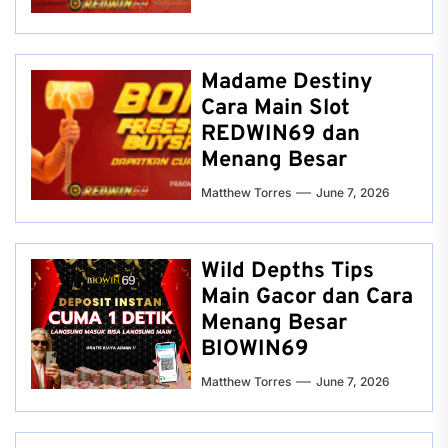
Madame Destiny
Cara Main Slot
REDWIN69 dan
Menang Besar
Matthew Torres
June 7, 2026
Wild Depths Tips
Main Gacor dan Cara
Menang Besar
BIOWIN69
Matthew Torres
June 7, 2026