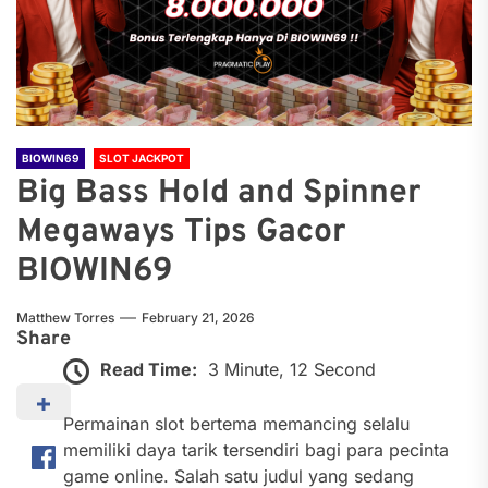
BIOWIN69
SLOT JACKPOT
Big Bass Hold and Spinner
Megaways Tips Gacor
BIOWIN69
Matthew Torres
February 21, 2026
Share
Read Time:
3 Minute, 12 Second
Permainan slot bertema memancing selalu
memiliki daya tarik tersendiri bagi para pecinta
game online. Salah satu judul yang sedang