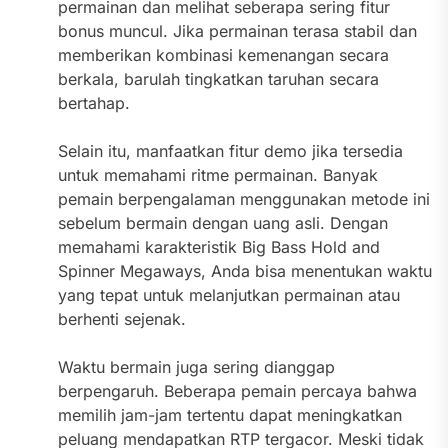
permainan dan melihat seberapa sering fitur
bonus muncul. Jika permainan terasa stabil dan
memberikan kombinasi kemenangan secara
berkala, barulah tingkatkan taruhan secara
bertahap.
Selain itu, manfaatkan fitur demo jika tersedia
untuk memahami ritme permainan. Banyak
pemain berpengalaman menggunakan metode ini
sebelum bermain dengan uang asli. Dengan
memahami karakteristik Big Bass Hold and
Spinner Megaways, Anda bisa menentukan waktu
yang tepat untuk melanjutkan permainan atau
berhenti sejenak.
Waktu bermain juga sering dianggap
berpengaruh. Beberapa pemain percaya bahwa
memilih jam-jam tertentu dapat meningkatkan
peluang mendapatkan RTP tergacor. Meski tidak