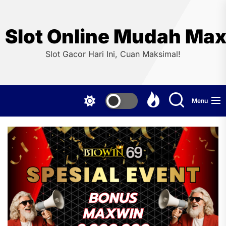
Skip
to
the
Slot Online Mudah Ma
content
Slot Gacor Hari Ini, Cuan Maksimal!
Menu