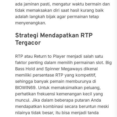
ada jaminan pasti, mengatur waktu bermain dan
tidak memaksakan diri saat hasil kurang baik
adalah langkah bijak agar permainan tetap
menyenangkan.
Strategi Mendapatkan RTP
Tergacor
RTP atau Return to Player menjadi salah satu
faktor penting dalam memilih permainan slot. Big
Bass Hold and Spinner Megaways dikenal
memiliki persentase RTP yang kompetitif,
sehingga banyak pemain memburunya di
BIOWIN69. Untuk memaksimalkan peluang,
perhatikan frekuensi kemenangan kecil yang
muncul. Jika dalam beberapa putaran Anda
mendapatkan kombinasi secara beruntun meski
nilainya tidak besar, itu bisa menjadi tanda