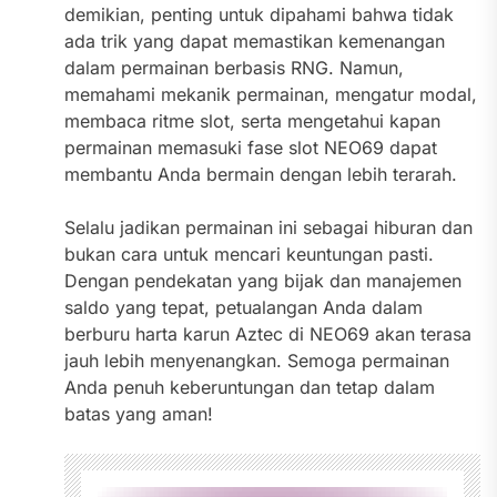
demikian, penting untuk dipahami bahwa tidak
ada trik yang dapat memastikan kemenangan
dalam permainan berbasis RNG. Namun,
memahami mekanik permainan, mengatur modal,
membaca ritme slot, serta mengetahui kapan
permainan memasuki fase slot NEO69 dapat
membantu Anda bermain dengan lebih terarah.
Selalu jadikan permainan ini sebagai hiburan dan
bukan cara untuk mencari keuntungan pasti.
Dengan pendekatan yang bijak dan manajemen
saldo yang tepat, petualangan Anda dalam
berburu harta karun Aztec di NEO69 akan terasa
jauh lebih menyenangkan. Semoga permainan
Anda penuh keberuntungan dan tetap dalam
batas yang aman!