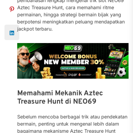
pembahasan lengkap mengenai trik slot NEO69
Aztec Treasure Hunt, cara memahami ritme
permainan, hingga strategi bermain bijak yang
berpotensi meningkatkan peluang mendapatkan
jackpot terbaru.
Memahami Mekanik Aztec
Treasure Hunt di NEO69
Sebelum mencoba berbagai trik atau pendekatan
bermain, penting untuk mengenal lebih dalam
bagaimana mekanisme Aztec Treasure Hunt