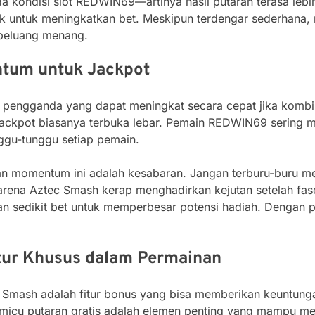
a kondisi slot REDWIN69—artinya hasil putaran terasa lebi
k untuk meningkatkan bet. Meskipun terdengar sederhana,
 peluang menang.
um untuk Jackpot
 pengganda yang dapat meningkat secara cepat jika kombi
ackpot biasanya terbuka lebar. Pemain REDWIN69 sering me
nggu-tunggu setiap pemain.
n momentum ini adalah kesabaran. Jangan terburu-buru m
rena Aztec Smash kerap menghadirkan kejutan setelah fase
an sedikit bet untuk memperbesar potensi hadiah. Dengan p
tur Khusus dalam Permainan
Smash adalah fitur bonus yang bisa memberikan keuntungan e
micu putaran gratis adalah elemen penting yang mampu me