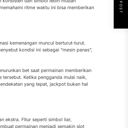
NEXT POST
h konsisten dan simbol lebih mudah
 memahami ritme waktu ini bisa memberikan
nasi kemenangan muncul berturut-turut.
nyebut kondisi ini sebagai “mesin panas”,
enurunkan bet saat permainan memberikan
 tersebut. Ketika pengganda mulai naik,
endekatan yang tepat, jackpot bukan hal
kstra. Fitur seperti simbol liar,
mbuat permainan menjadi semakin slot