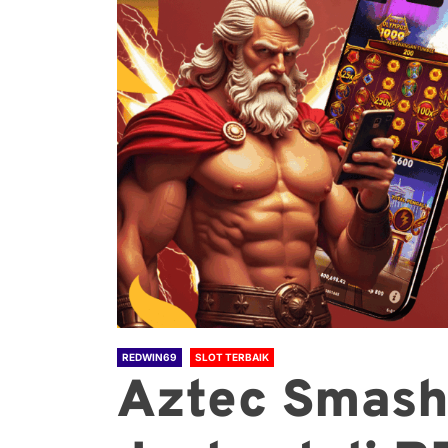
REDWIN69
SLOT TERBAIK
Aztec Smash