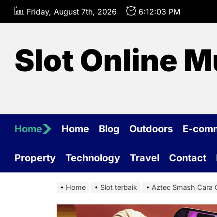
Skip
Friday, August 7th, 2026
6:12:04 PM
to
the
content
Slot Online 
Home
Home
Blog
Outdoors
E-com
Property
Technology
Travel
Contact
Home
Slot terbaik
Aztec Smash Cara 