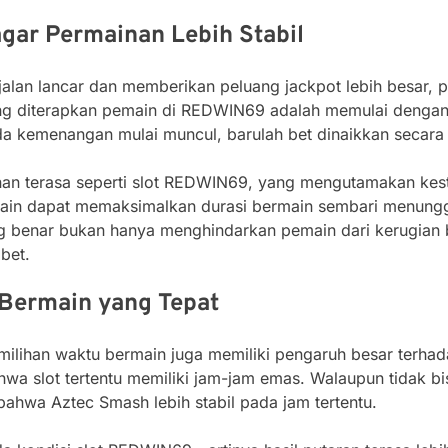
gar Permainan Lebih Stabil
alan lancar dan memberikan peluang jackpot lebih besar, 
ering diterapkan pemain di REDWIN69 adalah memulai denga
da kemenangan mulai muncul, barulah bet dinaikkan secara 
nan terasa seperti slot REDWIN69, yang mengutamakan kest
main dapat memaksimalkan durasi bermain sembari menun
g benar bukan hanya menghindarkan pemain dari kerugian b
bet.
Bermain yang Tepat
milihan waktu bermain juga memiliki pengaruh besar terha
a slot tertentu memiliki jam-jam emas. Walaupun tidak bi
ahwa Aztec Smash lebih stabil pada jam tertentu.