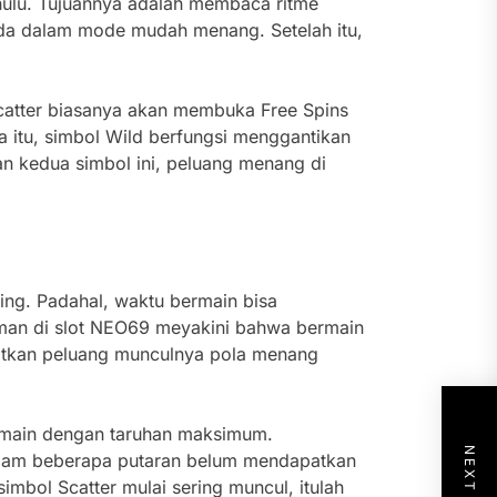
hulu. Tujuannya adalah membaca ritme
ada dalam mode mudah menang. Setelah itu,
catter biasanya akan membuka Free Spins
itu, simbol Wild berfungsi menggantikan
n kedua simbol ini, peluang menang di
ing. Padahal, waktu bermain bisa
man di slot NEO69 meyakini bahwa bermain
gkatkan peluang munculnya pola menang
bermain dengan taruhan maksimum.
 dalam beberapa putaran belum mendapatkan
imbol Scatter mulai sering muncul, itulah