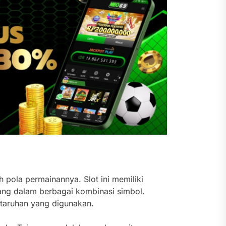
 pola permainannya. Slot ini memiliki
ng dalam berbagai kombinasi simbol.
 taruhan yang digunakan.