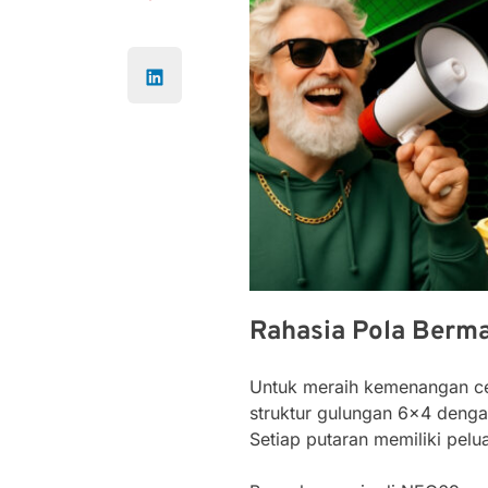
Rahasia Pola Bermai
Untuk meraih kemenangan cep
struktur gulungan 6×4 deng
Setiap putaran memiliki pel