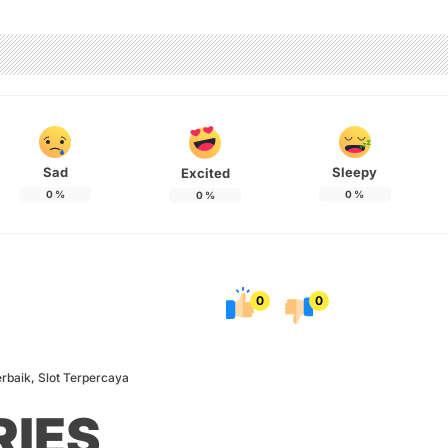
Sad
Sleepy
Excited
0
%
0
%
0
%
0
0
erbaik
,
Slot Terpercaya
RIES