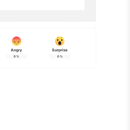
Angry
Surprise
0
%
0
%