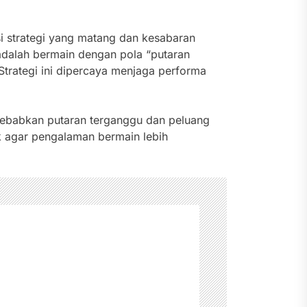
i strategi yang matang dan kesabaran
adalah bermain dengan pola “putaran
 Strategi ini dipercaya menjaga performa
nyebabkan putaran terganggu dan peluang
k agar pengalaman bermain lebih