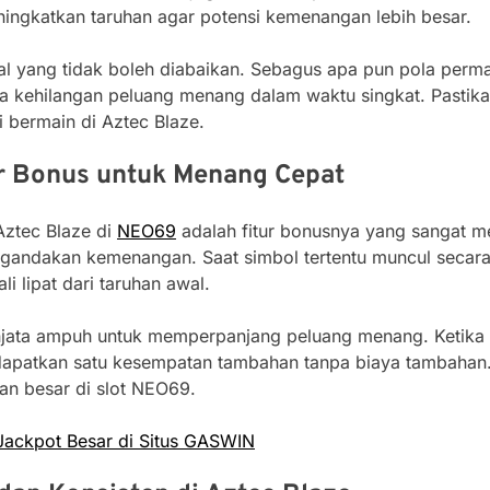
ingkatkan taruhan agar potensi kemenangan lebih besar.
al yang tidak boleh diabaikan. Sebagus apa pun pola per
sa kehilangan peluang menang dalam waktu singkat. Pasti
 bermain di Aztec Blaze.
r Bonus untuk Menang Cepat
Aztec Blaze di
NEO69
adalah fitur bonusnya yang sangat men
atgandakan kemenangan. Saat simbol tertentu muncul secara
i lipat dari taruhan awal.
enjata ampuh untuk memperpanjang peluang menang. Ketika ko
atkan satu kesempatan tambahan tanpa biaya tambahan. Ko
an besar di slot NEO69.
Jackpot Besar di Situs GASWIN