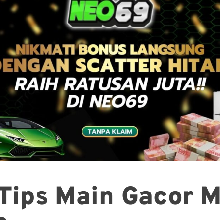
Tips Main Gacor 