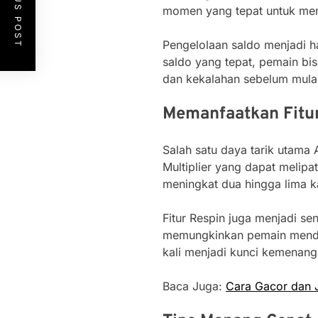
PREVIOUS POST
momen yang tepat untuk men
Pengelolaan saldo menjadi h
saldo yang tepat, pemain bi
dan kekalahan sebelum mulai
Memanfaatkan Fitu
Salah satu daya tarik utama 
Multiplier yang dapat melip
meningkat dua hingga lima kal
Fitur Respin juga menjadi s
memungkinkan pemain mendap
kali menjadi kunci kemenang
Baca Juga:
Cara Gacor dan 