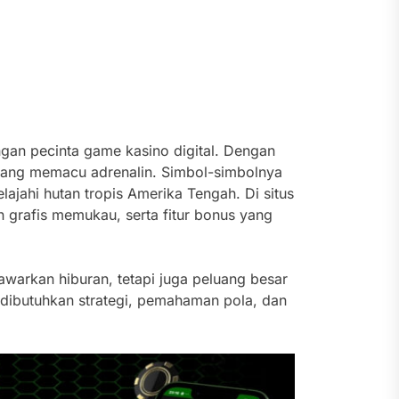
ngan pecinta game kasino digital. Dengan
yang memacu adrenalin. Simbol-simbolnya
jahi hutan tropis Amerika Tengah. Di situs
n grafis memukau, serta fitur bonus yang
awarkan hiburan, tetapi juga peluang besar
dibutuhkan strategi, pemahaman pola, dan