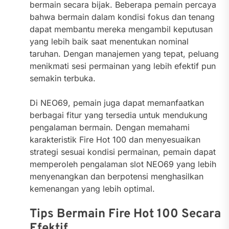
bermain secara bijak. Beberapa pemain percaya
bahwa bermain dalam kondisi fokus dan tenang
dapat membantu mereka mengambil keputusan
yang lebih baik saat menentukan nominal
taruhan. Dengan manajemen yang tepat, peluang
menikmati sesi permainan yang lebih efektif pun
semakin terbuka.
Di NEO69, pemain juga dapat memanfaatkan
berbagai fitur yang tersedia untuk mendukung
pengalaman bermain. Dengan memahami
karakteristik Fire Hot 100 dan menyesuaikan
strategi sesuai kondisi permainan, pemain dapat
memperoleh pengalaman slot NEO69 yang lebih
menyenangkan dan berpotensi menghasilkan
kemenangan yang lebih optimal.
Tips Bermain Fire Hot 100 Secara
Efektif