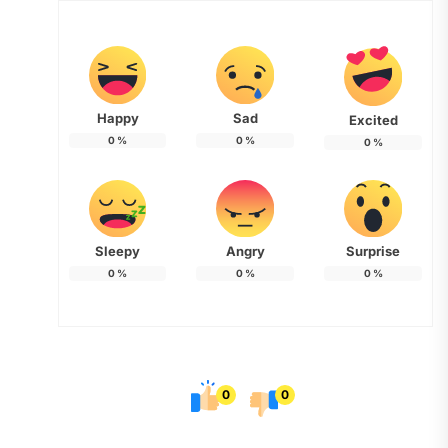
Happy
Sad
Excited
0
%
0
%
0
%
Sleepy
Angry
Surprise
0
%
0
%
0
%
0
0