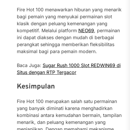
Fire Hot 100 menawarkan hiburan yang menarik
bagi pemain yang menyukai permainan slot
klasik dengan peluang kemenangan yang
kompetitif. Melalui platform
NEO69
, permainan
ini dapat diakses dengan mudah di berbagai
perangkat sehingga memberikan fleksibilitas
maksimal bagi para pemain modern.
Baca Juga:
Sugar Rush 1000 Slot REDWIN69 di
Situs dengan RTP Tergacor
Kesimpulan
Fire Hot 100 merupakan salah satu permainan
yang banyak diminati karena menghadirkan
kombinasi antara kemudahan bermain, tampilan
menarik, dan peluang kemenangan yang
menjanjikan. Dengan memahami mekanisme