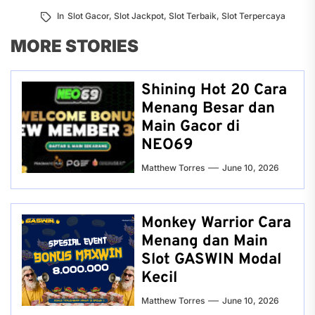
In
Slot Gacor
,
Slot Jackpot
,
Slot Terbaik
,
Slot Terpercaya
MORE STORIES
Shining Hot 20 Cara
Menang Besar dan
Main Gacor di
NEO69
Matthew Torres
June 10, 2026
Monkey Warrior Cara
Menang dan Main
Slot GASWIN Modal
Kecil
Matthew Torres
June 10, 2026