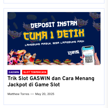
GASWIN
SLOT TERPERCAYA
Trik Slot GASWIN dan Cara Menang
Jackpot di Game Slot
Matthew Torres
May 20, 2025