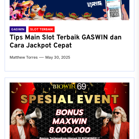
GASWIN
SLOT TERBAIK
Tips Main Slot Terbaik GASWIN dan
Cara Jackpot Cepat
Matthew Torres
May 30, 2025