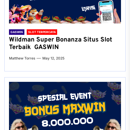
GASWIN
SLOT TERPERCAYA
Wildman Super Bonanza Situs Slot
Terbaik GASWIN
Matthew Torres
May 12, 2025