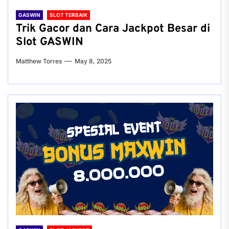
GASWIN
SLOT TERBAIK
Trik Gacor dan Cara Jackpot Besar di
Slot GASWIN
Matthew Torres
May 8, 2025