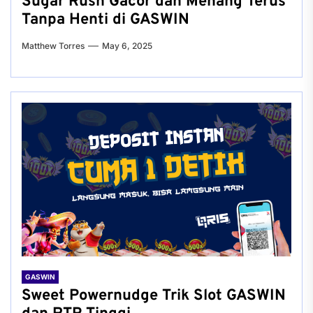
Sugar Rush Gacor dan Menang Terus
Tanpa Henti di GASWIN
Matthew Torres
May 6, 2025
GASWIN
Sweet Powernudge Trik Slot GASWIN