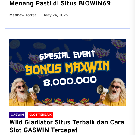
Menang Pasti di Situs BIOWIN69
Matthew Torres
May 24, 2025
GASWIN
SLOT TERBAIK
Wild Gladiator Situs Terbaik dan Cara
Slot GASWIN Tercepat