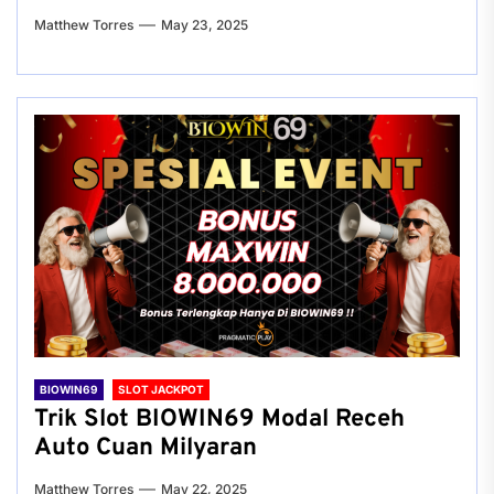
Matthew Torres
May 23, 2025
BIOWIN69
SLOT JACKPOT
Trik Slot BIOWIN69 Modal Receh
Auto Cuan Milyaran
Matthew Torres
May 22, 2025