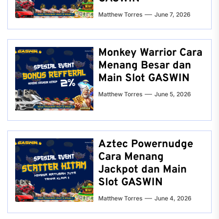
Matthew Torres
June 7, 2026
Monkey Warrior Cara
Menang Besar dan
Main Slot GASWIN
Matthew Torres
June 5, 2026
Aztec Powernudge
Cara Menang
Jackpot dan Main
Slot GASWIN
Matthew Torres
June 4, 2026