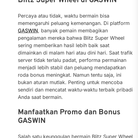
Blitz Super Wheel di GASWIN
Percaya atau tidak, waktu bermain bisa
memengaruhi peluang kemenangan. Di platform
GASWIN
, banyak pemain membagikan
pengalaman mereka bahwa Blitz Super Wheel
sering memberikan hasil lebih baik saat
dimainkan di malam hari atau dini hari. Saat trafik
server tidak terlalu padat, performa permainan
menjadi lebih stabil dan peluang mendapatkan
roda bonus meningkat. Namun tentu saja, ini
bukan aturan mutlak. Penting untuk mencoba
sendiri dan mencatat waktu-waktu terbaik pribadi
Anda saat bermain.
Manfaatkan Promo dan Bonus
GASWIN
Salah satu keunggulan bermain Blitz Super Wheel