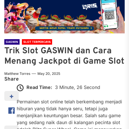
GASWIN
SLOT TERPERCAYA
Trik Slot GASWIN dan Cara
Menang Jackpot di Game Slot
Matthew Torres
May 20, 2025
Share
Read Time:
3 Minute, 26 Second
Permainan slot online telah berkembang menjadi
hiburan yang tidak hanya seru, tetapi juga
menjanjikan keuntungan besar. Salah satu game
yang sedang naik daun di kalangan pecinta slot