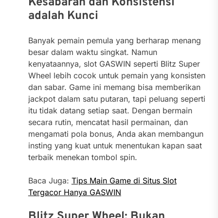
Kesabaran dan Konsistensi
adalah Kunci
Banyak pemain pemula yang berharap menang
besar dalam waktu singkat. Namun
kenyataannya, slot GASWIN seperti Blitz Super
Wheel lebih cocok untuk pemain yang konsisten
dan sabar. Game ini memang bisa memberikan
jackpot dalam satu putaran, tapi peluang seperti
itu tidak datang setiap saat. Dengan bermain
secara rutin, mencatat hasil permainan, dan
mengamati pola bonus, Anda akan membangun
insting yang kuat untuk menentukan kapan saat
terbaik menekan tombol spin.
Baca Juga:
Tips Main Game di Situs Slot
Tergacor Hanya GASWIN
Blitz Super Wheel: Bukan