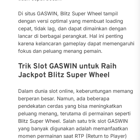
Di situs GASWIN, Blitz Super Wheel tampil
dengan versi optimal yang membuat loading
cepat, tidak lag, dan dapat dimainkan dengan
lancar di berbagai perangkat. Hal ini penting
karena kelancaran gameplay dapat memengaruhi
fokus dan peluang menang pemain.
Trik Slot GASWIN untuk Raih
Jackpot Blitz Super Wheel
Dalam dunia slot online, keberuntungan memang
berperan besar. Namun, ada beberapa
pendekatan cerdas yang bisa meningkatkan
peluang menang, terutama di permainan seperti
Blitz Super Wheel. Salah satu trik slot GASWIN
yang banyak digunakan adalah memanfaatkan
momen permainan saat RTP (Return to Player)