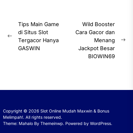
Post
Tips Main Game
Wild Booster
navigation
di Situs Slot
Cara Gacor dan
Previous
Tergacor Hanya
Menang
Ne
post:
GASWIN
Jackpot Besar
pos
BIOWIN69
Copyright © 2026
Slot Online Mudah Maxwin & Bonus
Melimpah!.
All rights reserved.
Theme: Mahalo By
Themeinwp.
Powered by
WordPress.