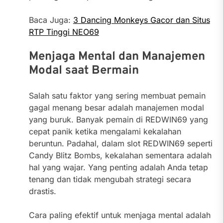
Baca Juga:
3 Dancing Monkeys Gacor dan Situs
RTP Tinggi NEO69
Menjaga Mental dan Manajemen
Modal saat Bermain
Salah satu faktor yang sering membuat pemain
gagal menang besar adalah manajemen modal
yang buruk. Banyak pemain di REDWIN69 yang
cepat panik ketika mengalami kekalahan
beruntun. Padahal, dalam slot REDWIN69 seperti
Candy Blitz Bombs, kekalahan sementara adalah
hal yang wajar. Yang penting adalah Anda tetap
tenang dan tidak mengubah strategi secara
drastis.
Cara paling efektif untuk menjaga mental adalah