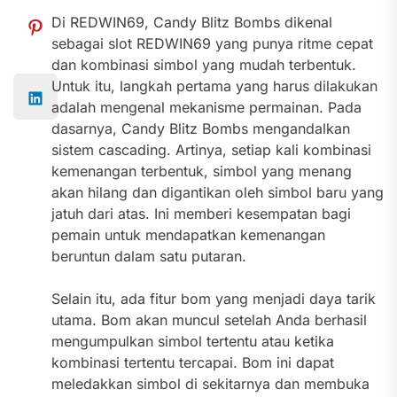
Di REDWIN69, Candy Blitz Bombs dikenal
sebagai slot REDWIN69 yang punya ritme cepat
dan kombinasi simbol yang mudah terbentuk.
Untuk itu, langkah pertama yang harus dilakukan
adalah mengenal mekanisme permainan. Pada
dasarnya, Candy Blitz Bombs mengandalkan
sistem cascading. Artinya, setiap kali kombinasi
kemenangan terbentuk, simbol yang menang
akan hilang dan digantikan oleh simbol baru yang
jatuh dari atas. Ini memberi kesempatan bagi
pemain untuk mendapatkan kemenangan
beruntun dalam satu putaran.
Selain itu, ada fitur bom yang menjadi daya tarik
utama. Bom akan muncul setelah Anda berhasil
mengumpulkan simbol tertentu atau ketika
kombinasi tertentu tercapai. Bom ini dapat
meledakkan simbol di sekitarnya dan membuka