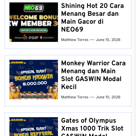
Shining Hot 20 Cara
Menang Besar dan
Main Gacor di
NEO69
Matthew Torres
June 10, 2026
Monkey Warrior Cara
Menang dan Main
Slot GASWIN Modal
Kecil
Matthew Torres
June 10, 2026
Gates of Olympus
Xmas 1000 Trik Slot