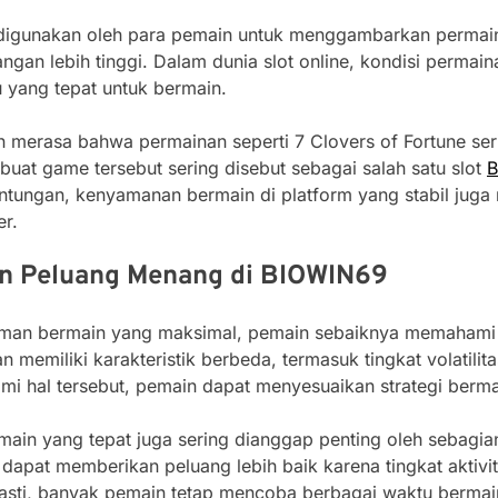
ng digunakan oleh para pemain untuk menggambarkan perma
an lebih tinggi. Dalam dunia slot online, kondisi permai
 yang tepat untuk bermain.
 merasa bahwa permainan seperti 7 Clovers of Fortune s
uat game tersebut sering disebut sebagai salah satu slot
B
untungan, kenyamanan bermain di platform yang stabil juga
er.
n Peluang Menang di BIOWIN69
an bermain yang maksimal, pemain sebaiknya memahami ca
n memiliki karakteristik berbeda, termasuk tingkat volatil
 hal tersebut, pemain dapat menyesuaikan strategi bermain
ermain yang tepat juga sering dianggap penting oleh seba
dapat memberikan peluang lebih baik karena tingkat aktivi
a pasti, banyak pemain tetap mencoba berbagai waktu berm