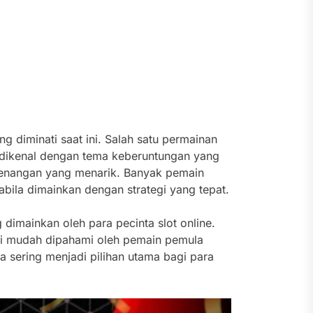
ng diminati saat ini. Salah satu permainan
i dikenal dengan tema keberuntungan yang
menangan yang menarik. Banyak pemain
bila dimainkan dengan strategi yang tepat.
dimainkan oleh para pecinta slot online.
ni mudah dipahami oleh pemain pemula
ga sering menjadi pilihan utama bagi para