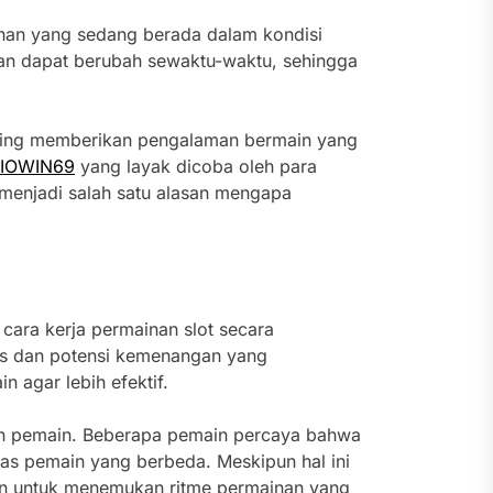
inan yang sedang berada dalam kondisi
nan dapat berubah sewaktu-waktu, sehingga
ering memberikan pengalaman bermain yang
IOWIN69
yang layak dicoba oleh para
 menjadi salah satu alasan mengapa
ra kerja permainan slot secara
itas dan potensi kemenangan yang
 agar lebih efektif.
gian pemain. Beberapa pemain percaya bahwa
tas pemain yang berbeda. Meskipun hal ini
ain untuk menemukan ritme permainan yang