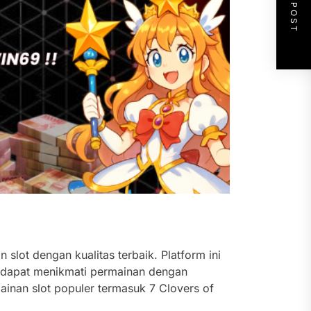
NEXT POST
slot dengan kualitas terbaik. Platform ini
 dapat menikmati permainan dengan
inan slot populer termasuk 7 Clovers of