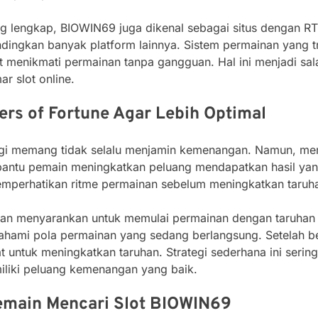
ng lengkap, BIOWIN69 juga dikenal sebagai situs dengan R
dingkan banyak platform lainnya. Sistem permainan yang t
 menikmati permainan tanpa gangguan. Hal ini menjadi sala
r slot online.
ers of Fortune Agar Lebih Optimal
tegi memang tidak selalu menjamin kemenangan. Namun, m
antu pemain meningkatkan peluang mendapatkan hasil yang l
mperhatikan ritme permainan sebelum meningkatkan taruh
 menyarankan untuk memulai permainan dengan taruhan kec
mi pola permainan yang sedang berlangsung. Setelah be
 untuk meningkatkan taruhan. Strategi sederhana ini serin
iliki peluang kemenangan yang baik.
main Mencari Slot BIOWIN69