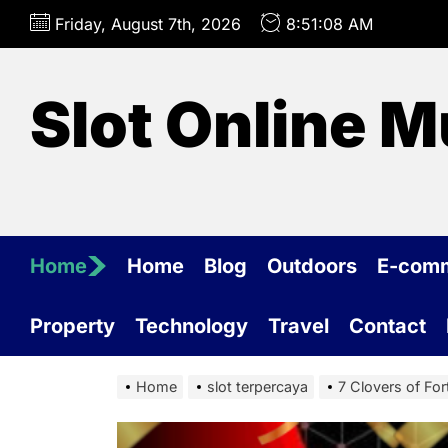
Skip
Friday, August 7th, 2026
8:51:09 AM
to
the
content
Slot Online 
Home
Home
Blog
Outdoors
E-com
Property
Technology
Travel
Contact
Home
slot terpercaya
7 Clovers of Fo