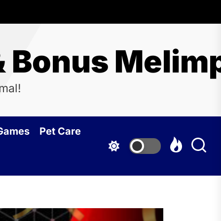
& Bonus Melim
mal!
 Games
Pet Care