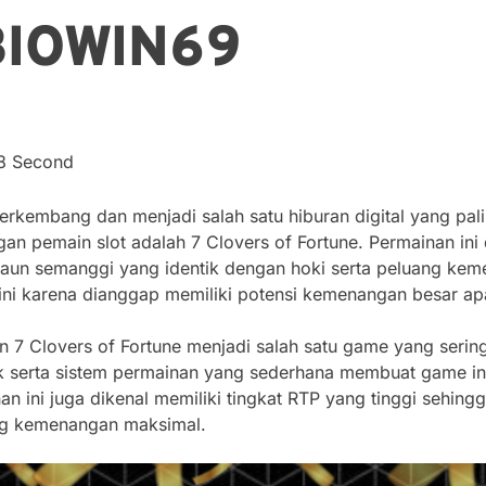
 BIOWIN69
18 Second
berkembang dan menjadi salah satu hiburan digital yang pali
gan pemain slot adalah 7 Clovers of Fortune. Permainan in
daun semanggi yang identik dengan hoki serta peluang ke
ini karena dianggap memiliki potensi kemenangan besar apa
 7 Clovers of Fortune menjadi salah satu game yang sering 
ik serta sistem permainan yang sederhana membuat game i
nan ini juga dikenal memiliki tingkat RTP yang tinggi sehing
ng kemenangan maksimal.