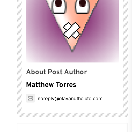
About Post Author
Matthew Torres
noreply@olavandthelute.com