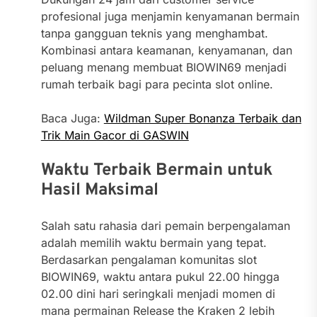
profesional juga menjamin kenyamanan bermain
tanpa gangguan teknis yang menghambat.
Kombinasi antara keamanan, kenyamanan, dan
peluang menang membuat BIOWIN69 menjadi
rumah terbaik bagi para pecinta slot online.
Baca Juga:
Wildman Super Bonanza Terbaik dan
Trik Main Gacor di GASWIN
Waktu Terbaik Bermain untuk
Hasil Maksimal
Salah satu rahasia dari pemain berpengalaman
adalah memilih waktu bermain yang tepat.
Berdasarkan pengalaman komunitas slot
BIOWIN69, waktu antara pukul 22.00 hingga
02.00 dini hari seringkali menjadi momen di
mana permainan Release the Kraken 2 lebih