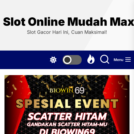
Skip
to
the
Slot Online Mudah Ma
content
Slot Gacor Hari Ini, Cuan Maksimal!
Menu