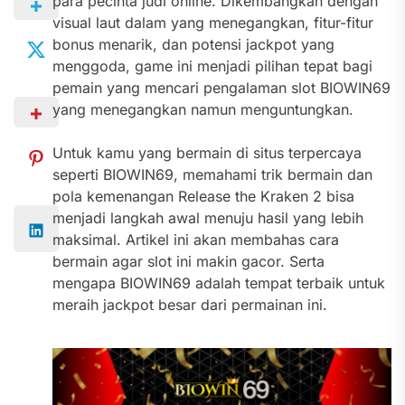
para pecinta judi online. Dikembangkan dengan
visual laut dalam yang menegangkan, fitur-fitur
bonus menarik, dan potensi jackpot yang
menggoda, game ini menjadi pilihan tepat bagi
pemain yang mencari pengalaman slot BIOWIN69
yang menegangkan namun menguntungkan.
Untuk kamu yang bermain di situs terpercaya
seperti BIOWIN69, memahami trik bermain dan
pola kemenangan Release the Kraken 2 bisa
menjadi langkah awal menuju hasil yang lebih
maksimal. Artikel ini akan membahas cara
bermain agar slot ini makin gacor. Serta
mengapa BIOWIN69 adalah tempat terbaik untuk
meraih jackpot besar dari permainan ini.