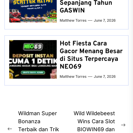
Sepanjang Tahun
GASWIN
Matthew Torres
June 7, 2026
Hot Fiesta Cara
Gacor Menang Besar
di Situs Terpercaya
NEO69
Matthew Torres
June 7, 2026
Post
Wildman Super
Wild Wildebeest
navigation
Bonanza
Wins Cara Slot
Ne
Terbaik dan Trik
BIOWIN69 dan
Previous