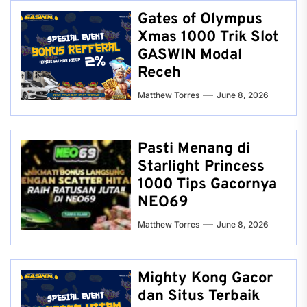
Gates of Olympus
Xmas 1000 Trik Slot
GASWIN Modal
Receh
Matthew Torres
June 8, 2026
Pasti Menang di
Starlight Princess
1000 Tips Gacornya
NEO69
Matthew Torres
June 8, 2026
Mighty Kong Gacor
dan Situs Terbaik