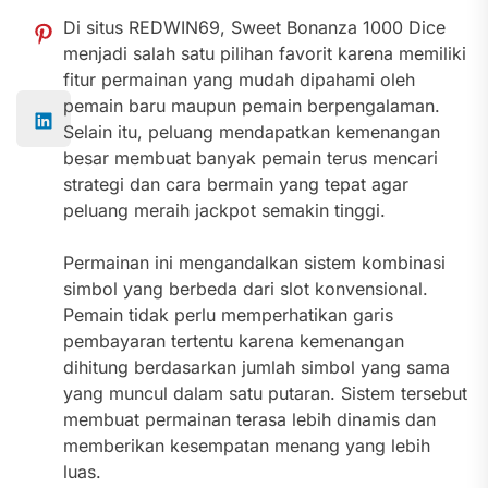
Di situs REDWIN69, Sweet Bonanza 1000 Dice
menjadi salah satu pilihan favorit karena memiliki
fitur permainan yang mudah dipahami oleh
pemain baru maupun pemain berpengalaman.
Selain itu, peluang mendapatkan kemenangan
besar membuat banyak pemain terus mencari
strategi dan cara bermain yang tepat agar
peluang meraih jackpot semakin tinggi.
Permainan ini mengandalkan sistem kombinasi
simbol yang berbeda dari slot konvensional.
Pemain tidak perlu memperhatikan garis
pembayaran tertentu karena kemenangan
dihitung berdasarkan jumlah simbol yang sama
yang muncul dalam satu putaran. Sistem tersebut
membuat permainan terasa lebih dinamis dan
memberikan kesempatan menang yang lebih
luas.