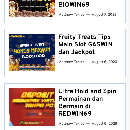
BIOWIN69
Matthew Torres
August 7, 2026
Fruity Treats Tips
Main Slot GASWIN
dan Jackpot
Matthew Torres
August 6, 2026
Ultra Hold and Spin
Permainan dan
Bermain di
REDWIN69
Matthew Torres
August 6, 2026