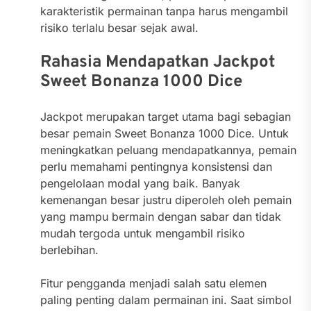
karakteristik permainan tanpa harus mengambil
risiko terlalu besar sejak awal.
Rahasia Mendapatkan Jackpot
Sweet Bonanza 1000 Dice
Jackpot merupakan target utama bagi sebagian
besar pemain Sweet Bonanza 1000 Dice. Untuk
meningkatkan peluang mendapatkannya, pemain
perlu memahami pentingnya konsistensi dan
pengelolaan modal yang baik. Banyak
kemenangan besar justru diperoleh oleh pemain
yang mampu bermain dengan sabar dan tidak
mudah tergoda untuk mengambil risiko
berlebihan.
Fitur pengganda menjadi salah satu elemen
paling penting dalam permainan ini. Saat simbol