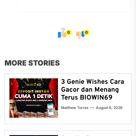
0
0
MORE STORIES
3 Genie Wishes Cara
Gacor dan Menang
Terus BIOWIN69
Matthew Torres
August 8, 2026