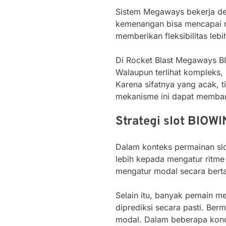
Sistem Megaways bekerja den
kemenangan bisa mencapai ri
memberikan fleksibilitas le
Di Rocket Blast Megaways BIO
Walaupun terlihat kompleks, 
Karena sifatnya yang acak,
mekanisme ini dapat membant
Strategi slot BIO
Dalam konteks permainan slo
lebih kepada mengatur ritme 
mengatur modal secara berta
Selain itu, banyak pemain me
diprediksi secara pasti. Be
modal. Dalam beberapa kondi