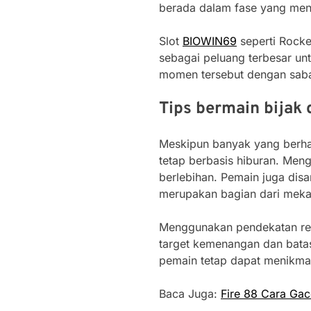
berada dalam fase yang meng
Slot
BIOWIN69
seperti Rocke
sebagai peluang terbesar un
momen tersebut dengan saba
Tips bermain bijak
Meskipun banyak yang berha
tetap berbasis hiburan. Men
berlebihan. Pemain juga dis
merupakan bagian dari meka
Menggunakan pendekatan rea
target kemenangan dan batas
pemain tetap dapat menikmat
Baca Juga:
Fire 88 Cara Ga