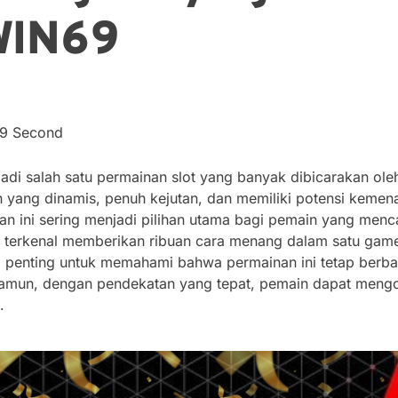
WIN69
29 Second
di salah satu permainan slot yang banyak dibicarakan ole
yang dinamis, penuh kejutan, dan memiliki potensi kemenan
n ini sering menjadi pilihan utama bagi pemain yang menc
 terkenal memberikan ribuan cara menang dalam satu ga
in, penting untuk memahami bahwa permainan ini tetap ber
Namun, dengan pendekatan yang tepat, pemain dapat men
.