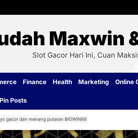
Mudah Maxwin 
Slot Gacor Hari Ini, Cuan Maksi
merce
Finance
Health
Marketing
Online
Pin Posts
ays gacor dan menang putaran BIOWIN69