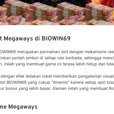
st Megaways di BIOWIN69
IOWIN69 merupakan permainan slot dengan mekanisme reel
an jumlah simbol di setiap reel berbeda, sehingga menci
 Inilah yang membuat game ini terasa lebih hidup dan tida
sa dengan efek ledakan roket memberikan pengalaman visu
slot BIOWIN69 yang cukup “dinamis” karena setiap spin bis
ur bonus yang lebih besar. Elemen inilah yang membuat Ro
sme Megaways