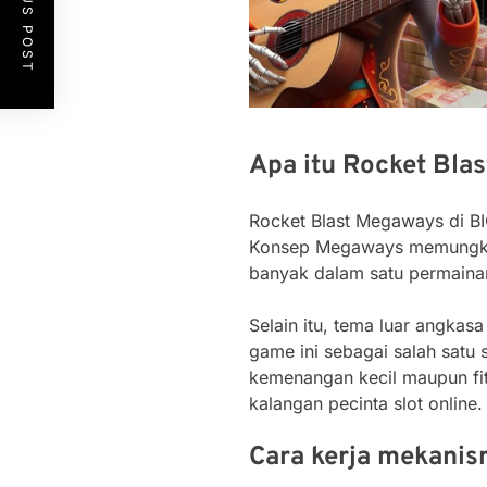
PREVIOUS POST
Apa itu Rocket Bla
Rocket Blast Megaways di B
Konsep Megaways memungkink
banyak dalam satu permainan.
Selain itu, tema luar angka
game ini sebagai salah satu 
kemenangan kecil maupun fit
kalangan pecinta slot online.
Cara kerja mekani