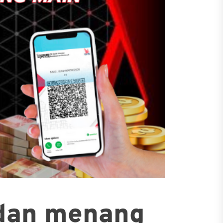
 dan menang