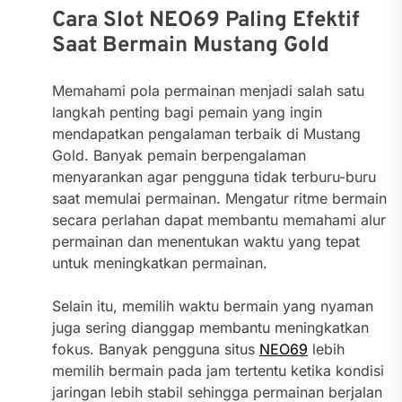
Cara Slot NEO69 Paling Efektif
Saat Bermain Mustang Gold
Memahami pola permainan menjadi salah satu
langkah penting bagi pemain yang ingin
mendapatkan pengalaman terbaik di Mustang
Gold. Banyak pemain berpengalaman
menyarankan agar pengguna tidak terburu-buru
saat memulai permainan. Mengatur ritme bermain
secara perlahan dapat membantu memahami alur
permainan dan menentukan waktu yang tepat
untuk meningkatkan permainan.
Selain itu, memilih waktu bermain yang nyaman
juga sering dianggap membantu meningkatkan
fokus. Banyak pengguna situs
NEO69
lebih
memilih bermain pada jam tertentu ketika kondisi
jaringan lebih stabil sehingga permainan berjalan