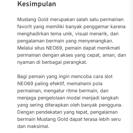
Kesimpulan
Mustang Gold merupakan salah satu permainan
favorit yang memiliki banyak penggemar karena
menghadirkan tema unik, visual menarik, dan
pengalaman bermain yang menyenangkan.
Melalui situs NEO69, pemain dapat menikmati
permainan dengan akses yang cepat, aman, dan
nyaman di berbagai perangkat.
Bagi pemain yang ingin mencoba cara slot
NEO69 paling efektif, memahami pola
permainan, mengatur ritme bermain, dan
menjaga pengelolaan modal menjadi langkah
yang sering diterapkan oleh banyak pengguna.
Dengan pendekatan yang tepat, pengalaman
bermain Mustang Gold dapat terasa lebih seru
dan maksimal.