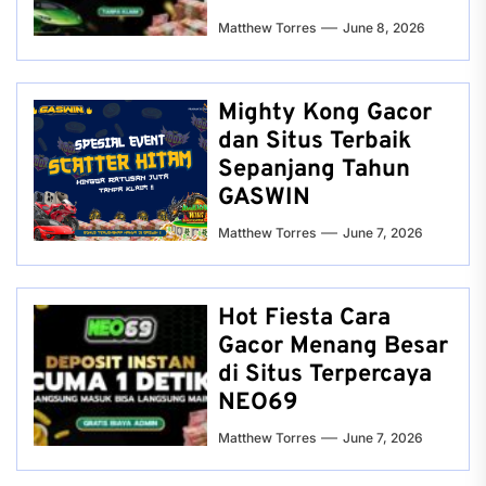
Matthew Torres
June 8, 2026
Mighty Kong Gacor
dan Situs Terbaik
Sepanjang Tahun
GASWIN
Matthew Torres
June 7, 2026
Hot Fiesta Cara
Gacor Menang Besar
di Situs Terpercaya
NEO69
Matthew Torres
June 7, 2026