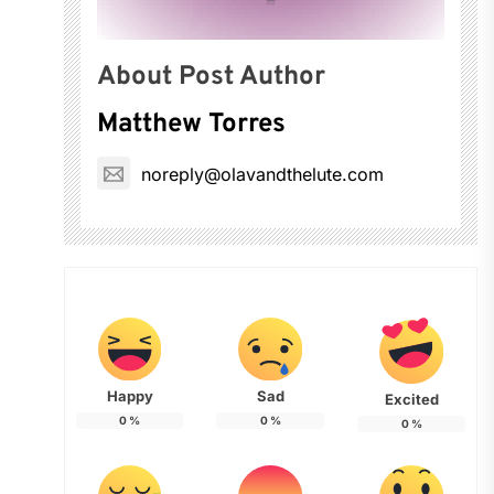
About Post Author
Matthew Torres
noreply@olavandthelute.com
Happy
Sad
Excited
0
%
0
%
0
%