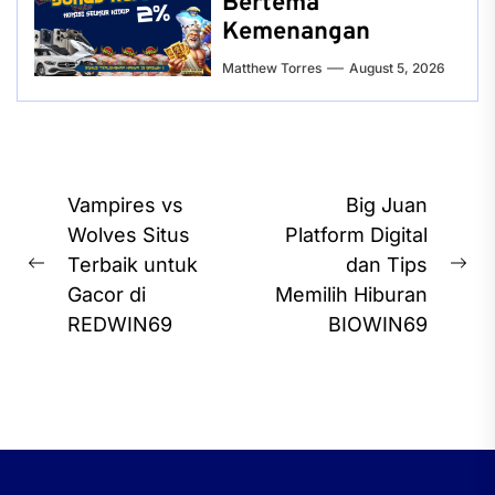
Bertema
Kemenangan
Matthew Torres
August 5, 2026
Post
Vampires vs
Big Juan
navigation
Wolves Situs
Platform Digital
Terbaik untuk
dan Tips
Previous
Ne
Gacor di
Memilih Hiburan
post:
pos
REDWIN69
BIOWIN69