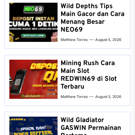
Wild Depths Tips
Main Gacor dan Cara
Menang Besar
NEO69
Matthew Torres
August 5, 2026
Mining Rush Cara
Main Slot
REDWIN69 di Slot
Terbaru
Matthew Torres
August 5, 2026
Wild Gladiator
GASWIN Permainan