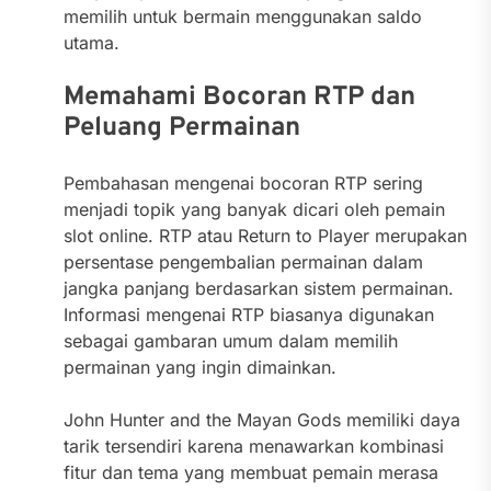
memilih untuk bermain menggunakan saldo
utama.
Memahami Bocoran RTP dan
Peluang Permainan
Pembahasan mengenai bocoran RTP sering
menjadi topik yang banyak dicari oleh pemain
slot online. RTP atau Return to Player merupakan
persentase pengembalian permainan dalam
jangka panjang berdasarkan sistem permainan.
Informasi mengenai RTP biasanya digunakan
sebagai gambaran umum dalam memilih
permainan yang ingin dimainkan.
John Hunter and the Mayan Gods memiliki daya
tarik tersendiri karena menawarkan kombinasi
fitur dan tema yang membuat pemain merasa