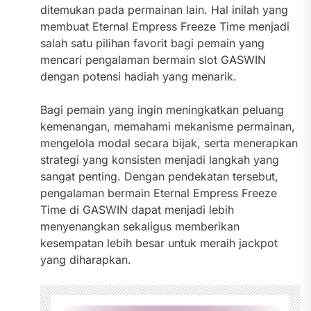
ditemukan pada permainan lain. Hal inilah yang
membuat Eternal Empress Freeze Time menjadi
salah satu pilihan favorit bagi pemain yang
mencari pengalaman bermain slot GASWIN
dengan potensi hadiah yang menarik.
Bagi pemain yang ingin meningkatkan peluang
kemenangan, memahami mekanisme permainan,
mengelola modal secara bijak, serta menerapkan
strategi yang konsisten menjadi langkah yang
sangat penting. Dengan pendekatan tersebut,
pengalaman bermain Eternal Empress Freeze
Time di GASWIN dapat menjadi lebih
menyenangkan sekaligus memberikan
kesempatan lebih besar untuk meraih jackpot
yang diharapkan.