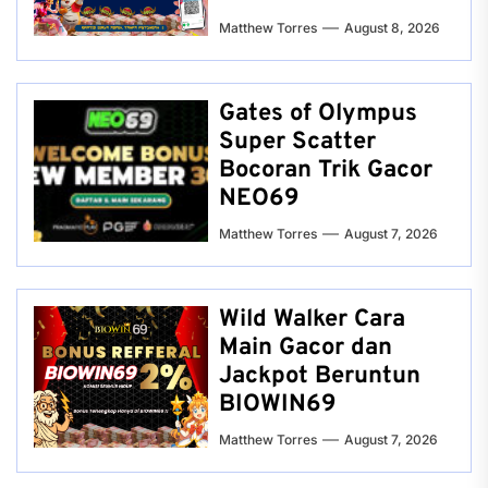
Matthew Torres
August 8, 2026
Gates of Olympus
Super Scatter
Bocoran Trik Gacor
NEO69
Matthew Torres
August 7, 2026
Wild Walker Cara
Main Gacor dan
Jackpot Beruntun
BIOWIN69
Matthew Torres
August 7, 2026