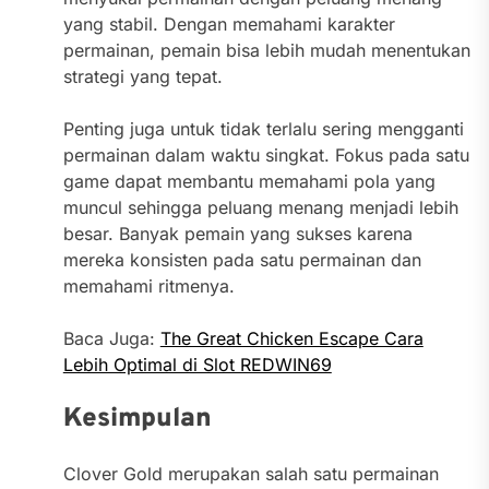
yang stabil. Dengan memahami karakter
permainan, pemain bisa lebih mudah menentukan
strategi yang tepat.
Penting juga untuk tidak terlalu sering mengganti
permainan dalam waktu singkat. Fokus pada satu
game dapat membantu memahami pola yang
muncul sehingga peluang menang menjadi lebih
besar. Banyak pemain yang sukses karena
mereka konsisten pada satu permainan dan
memahami ritmenya.
Baca Juga:
The Great Chicken Escape Cara
Lebih Optimal di Slot REDWIN69
Kesimpulan
Clover Gold merupakan salah satu permainan