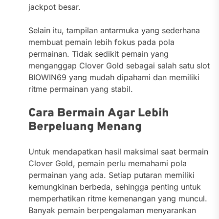
jackpot besar.
Selain itu, tampilan antarmuka yang sederhana
membuat pemain lebih fokus pada pola
permainan. Tidak sedikit pemain yang
menganggap Clover Gold sebagai salah satu slot
BIOWIN69 yang mudah dipahami dan memiliki
ritme permainan yang stabil.
Cara Bermain Agar Lebih
Berpeluang Menang
Untuk mendapatkan hasil maksimal saat bermain
Clover Gold, pemain perlu memahami pola
permainan yang ada. Setiap putaran memiliki
kemungkinan berbeda, sehingga penting untuk
memperhatikan ritme kemenangan yang muncul.
Banyak pemain berpengalaman menyarankan