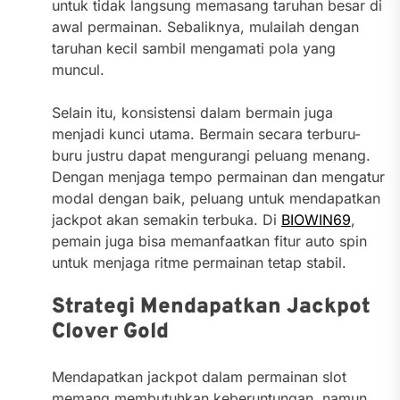
untuk tidak langsung memasang taruhan besar di
awal permainan. Sebaliknya, mulailah dengan
taruhan kecil sambil mengamati pola yang
muncul.
Selain itu, konsistensi dalam bermain juga
menjadi kunci utama. Bermain secara terburu-
buru justru dapat mengurangi peluang menang.
Dengan menjaga tempo permainan dan mengatur
modal dengan baik, peluang untuk mendapatkan
jackpot akan semakin terbuka. Di
BIOWIN69
,
pemain juga bisa memanfaatkan fitur auto spin
untuk menjaga ritme permainan tetap stabil.
Strategi Mendapatkan Jackpot
Clover Gold
Mendapatkan jackpot dalam permainan slot
memang membutuhkan keberuntungan, namun