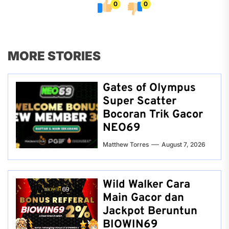
0
0
MORE STORIES
Gates of Olympus
Super Scatter
Bocoran Trik Gacor
NEO69
Matthew Torres
August 7, 2026
Wild Walker Cara
Main Gacor dan
Jackpot Beruntun
BIOWIN69