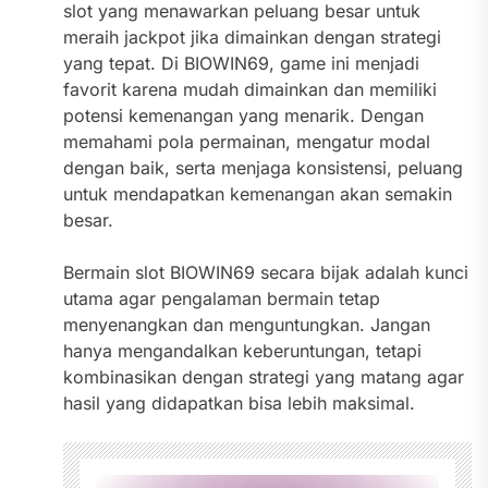
slot yang menawarkan peluang besar untuk
meraih jackpot jika dimainkan dengan strategi
yang tepat. Di BIOWIN69, game ini menjadi
favorit karena mudah dimainkan dan memiliki
potensi kemenangan yang menarik. Dengan
memahami pola permainan, mengatur modal
dengan baik, serta menjaga konsistensi, peluang
untuk mendapatkan kemenangan akan semakin
besar.
Bermain slot BIOWIN69 secara bijak adalah kunci
utama agar pengalaman bermain tetap
menyenangkan dan menguntungkan. Jangan
hanya mengandalkan keberuntungan, tetapi
kombinasikan dengan strategi yang matang agar
hasil yang didapatkan bisa lebih maksimal.