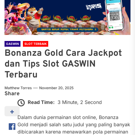
GASWIN
SLOT TERBAIK
Bonanza Gold Cara Jackpot
dan Tips Slot GASWIN
Terbaru
Matthew Torres
November 20, 2025
Share
Read Time:
3 Minute, 2 Second
Dalam dunia permainan slot online, Bonanza
Gold menjadi salah satu judul yang paling banyak
dibicarakan karena menawarkan pola permainan