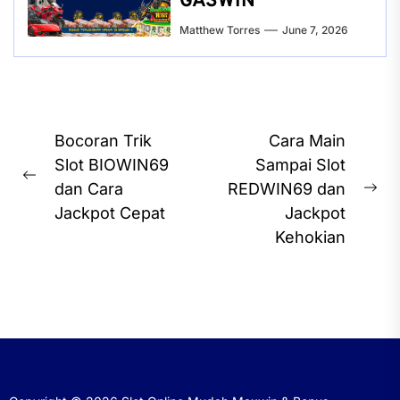
GASWIN
Matthew Torres
June 7, 2026
Post
Bocoran Trik
Cara Main
navigation
Slot BIOWIN69
Sampai Slot
Previous
dan Cara
REDWIN69 dan
Ne
post:
Jackpot Cepat
Jackpot
pos
Kehokian