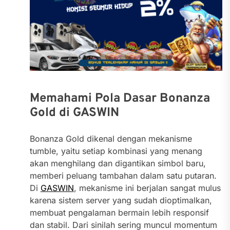
Memahami Pola Dasar Bonanza
Gold di GASWIN
Bonanza Gold dikenal dengan mekanisme
tumble, yaitu setiap kombinasi yang menang
akan menghilang dan digantikan simbol baru,
memberi peluang tambahan dalam satu putaran.
Di
GASWIN
, mekanisme ini berjalan sangat mulus
karena sistem server yang sudah dioptimalkan,
membuat pengalaman bermain lebih responsif
dan stabil. Dari sinilah sering muncul momentum