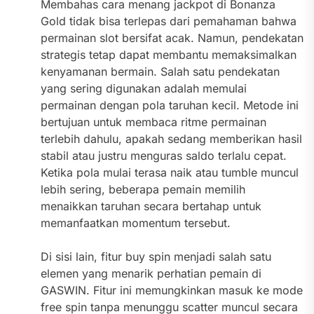
Membahas cara menang jackpot di Bonanza
Gold tidak bisa terlepas dari pemahaman bahwa
permainan slot bersifat acak. Namun, pendekatan
strategis tetap dapat membantu memaksimalkan
kenyamanan bermain. Salah satu pendekatan
yang sering digunakan adalah memulai
permainan dengan pola taruhan kecil. Metode ini
bertujuan untuk membaca ritme permainan
terlebih dahulu, apakah sedang memberikan hasil
stabil atau justru menguras saldo terlalu cepat.
Ketika pola mulai terasa naik atau tumble muncul
lebih sering, beberapa pemain memilih
menaikkan taruhan secara bertahap untuk
memanfaatkan momentum tersebut.
Di sisi lain, fitur buy spin menjadi salah satu
elemen yang menarik perhatian pemain di
GASWIN. Fitur ini memungkinkan masuk ke mode
free spin tanpa menunggu scatter muncul secara