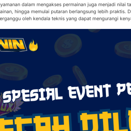
amanan dalam mengakses permainan juga menjadi nilai t
mainan, hingga memulai putaran berlangsung lebih praktis. 
terganggu oleh kendala teknis yang dapat mengurangi ken