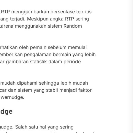
e. RTP menggambarkan persentase teoritis
ng terjadi. Meskipun angka RTP sering
ak karena menggunakan sistem Random
erhatikan oleh pemain sebelum memulai
emberikan pengalaman bermain yang lebih
r gambaran statistik dalam periode
 mudah dipahami sehingga lebih mudah
r dan sistem yang stabil menjadi faktor
owernudge.
udge
dge. Salah satu hal yang sering