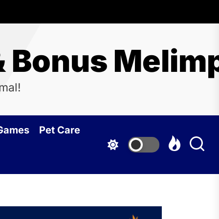
& Bonus Melim
mal!
 Games
Pet Care