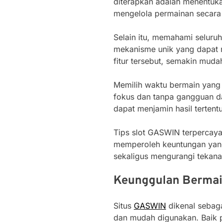
diterapkan adalah menentuk
mengelola permainan secara 
Selain itu, memahami seluru
mekanisme unik yang dapat 
fitur tersebut, semakin mud
Memilih waktu bermain yang
fokus dan tanpa gangguan d
dapat menjamin hasil terte
Tips slot GASWIN terpercaya
memperoleh keuntungan yang 
sekaligus mengurangi tekana
Keunggulan Bermai
Situs
GASWIN
dikenal sebag
dan mudah digunakan. Baik