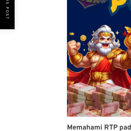
PREVIOUS POST
Memahami RTP pad