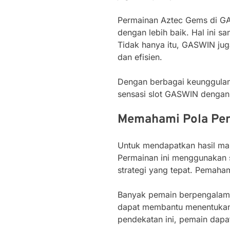
Permainan Aztec Gems di GA
dengan lebih baik. Hal ini 
Tidak hanya itu, GASWIN ju
dan efisien.
Dengan berbagai keunggulan 
sensasi slot GASWIN dengan
Memahami Pola Pe
Untuk mendapatkan hasil ma
Permainan ini menggunakan 
strategi yang tepat. Pemaha
Banyak pemain berpengalama
dapat membantu menentukan 
pendekatan ini, pemain dapat