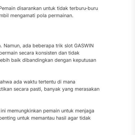
 Pemain disarankan untuk tidak terburu-buru
mbil mengamati pola permainan.
. Namun, ada beberapa trik slot GASWIN
bermain secara konsisten dan tidak
lebih baik dibandingkan dengan keputusan
bahwa ada waktu tertentu di mana
ktikan secara pasti, banyak yang merasakan
tur ini memungkinkan pemain untuk menjaga
enting untuk memantau hasil agar tidak