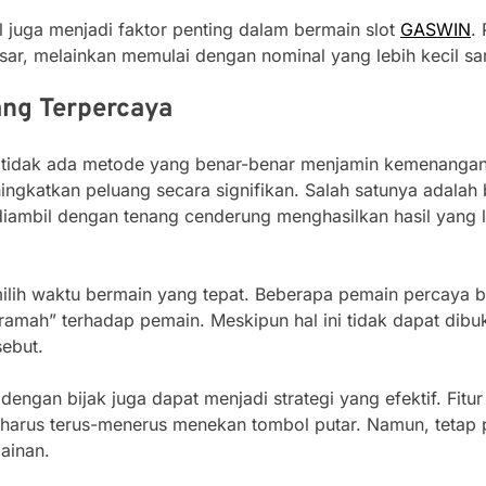
l juga menjadi faktor penting dalam bermain slot
GASWIN
.
ar, melainkan memulai dengan nominal yang lebih kecil sa
ang Terpercaya
, tidak ada metode yang benar-benar menjamin kemenangan
ngkatkan peluang secara signifikan. Salah satunya adalah 
iambil dengan tenang cenderung menghasilkan hasil yang 
emilih waktu bermain yang tepat. Beberapa pemain percaya 
ramah” terhadap pemain. Meskipun hal ini tidak dapat dibu
sebut.
dengan bijak juga dapat menjadi strategi yang efektif. Fi
 harus terus-menerus menekan tombol putar. Namun, tetap p
ainan.