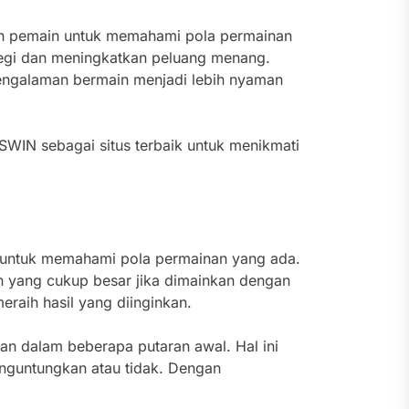
an pemain untuk memahami pola permainan
tegi dan meningkatkan peluang menang.
engalaman bermain menjadi lebih nyaman
WIN sebagai situs terbaik untuk menikmati
 untuk memahami pola permainan yang ada.
n yang cukup besar jika dimainkan dengan
raih hasil yang diinginkan.
 dalam beberapa putaran awal. Hal ini
guntungkan atau tidak. Dengan