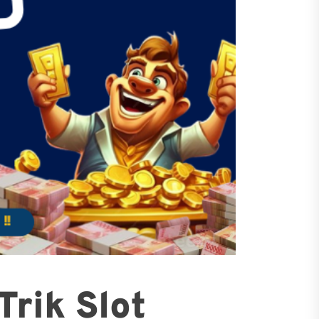
rik Slot