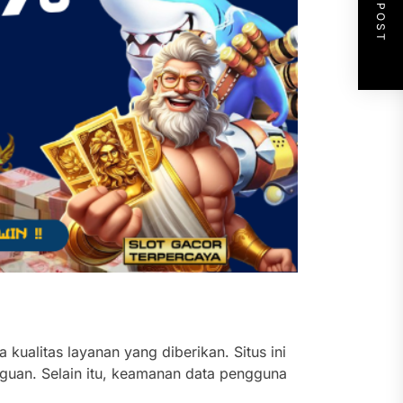
NEXT POST
ualitas layanan yang diberikan. Situs ini
uan. Selain itu, keamanan data pengguna