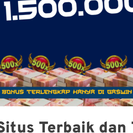
itus Terbaik dan T