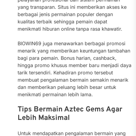
yang transparan. Situs ini memberikan akses ke
berbagai jenis permainan populer dengan
kualitas terbaik sehingga pemain dapat
menikmati hiburan online tanpa rasa khawatir.
BIOWIN69 juga menawarkan berbagai promosi
menarik yang memberikan keuntungan tambahan
bagi para pemain. Bonus harian, cashback,
hingga promo khusus member baru menjadi daya
tarik tersendiri. Kehadiran promo tersebut
membuat pengalaman bermain semakin menarik
dan memberikan peluang lebih besar untuk
menikmati permainan lebih lama.
Tips Bermain Aztec Gems Agar
Lebih Maksimal
Untuk mendapatkan pengalaman bermain yang