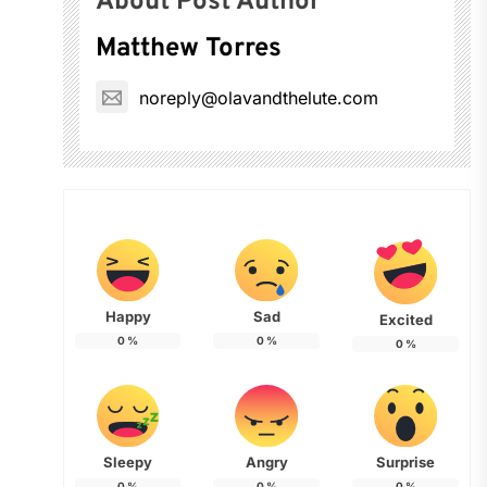
About Post Author
Matthew Torres
noreply@olavandthelute.com
Happy
Sad
Excited
0
%
0
%
0
%
Sleepy
Angry
Surprise
0
%
0
%
0
%