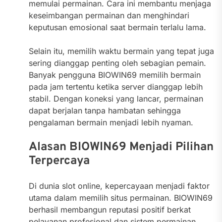
memulai permainan. Cara ini membantu menjaga
keseimbangan permainan dan menghindari
keputusan emosional saat bermain terlalu lama.
Selain itu, memilih waktu bermain yang tepat juga
sering dianggap penting oleh sebagian pemain.
Banyak pengguna BIOWIN69 memilih bermain
pada jam tertentu ketika server dianggap lebih
stabil. Dengan koneksi yang lancar, permainan
dapat berjalan tanpa hambatan sehingga
pengalaman bermain menjadi lebih nyaman.
Alasan BIOWIN69 Menjadi Pilihan
Terpercaya
Di dunia slot online, kepercayaan menjadi faktor
utama dalam memilih situs permainan. BIOWIN69
berhasil membangun reputasi positif berkat
pelayanan profesional dan sistem permainan