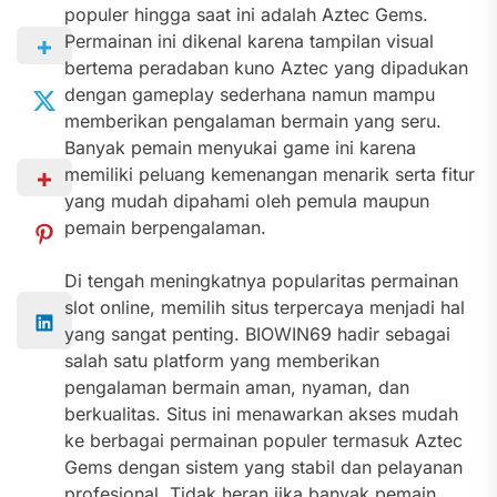
populer hingga saat ini adalah Aztec Gems.
Permainan ini dikenal karena tampilan visual
bertema peradaban kuno Aztec yang dipadukan
dengan gameplay sederhana namun mampu
memberikan pengalaman bermain yang seru.
Banyak pemain menyukai game ini karena
memiliki peluang kemenangan menarik serta fitur
yang mudah dipahami oleh pemula maupun
pemain berpengalaman.
Di tengah meningkatnya popularitas permainan
slot online, memilih situs terpercaya menjadi hal
yang sangat penting. BIOWIN69 hadir sebagai
salah satu platform yang memberikan
pengalaman bermain aman, nyaman, dan
berkualitas. Situs ini menawarkan akses mudah
ke berbagai permainan populer termasuk Aztec
Gems dengan sistem yang stabil dan pelayanan
profesional. Tidak heran jika banyak pemain