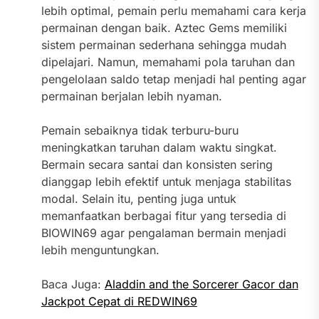
lebih optimal, pemain perlu memahami cara kerja
permainan dengan baik. Aztec Gems memiliki
sistem permainan sederhana sehingga mudah
dipelajari. Namun, memahami pola taruhan dan
pengelolaan saldo tetap menjadi hal penting agar
permainan berjalan lebih nyaman.
Pemain sebaiknya tidak terburu-buru
meningkatkan taruhan dalam waktu singkat.
Bermain secara santai dan konsisten sering
dianggap lebih efektif untuk menjaga stabilitas
modal. Selain itu, penting juga untuk
memanfaatkan berbagai fitur yang tersedia di
BIOWIN69 agar pengalaman bermain menjadi
lebih menguntungkan.
Baca Juga:
Aladdin and the Sorcerer Gacor dan
Jackpot Cepat di REDWIN69