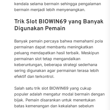
kendala selama bermain sehingga pengalaman
bermain menjadi lebih menyenangkan.
Trik Slot BIOWIN69 yang Banyak
Digunakan Pemain
Banyak pemain percaya bahwa memahami pola
permainan dapat membantu meningkatkan
peluang mendapatkan hasil terbaik. Meskipun
permainan slot tetap mengandalkan
keberuntungan, beberapa strategi sederhana
sering digunakan agar permainan terasa lebih
efektif dan terkontrol.
Salah satu trik slot BIOWIN69 yang cukup
populer adalah mengatur modal bermain dengan
bijak. Pemain disarankan untuk menentukan
batas kemenangan dan kekalahan sebelum