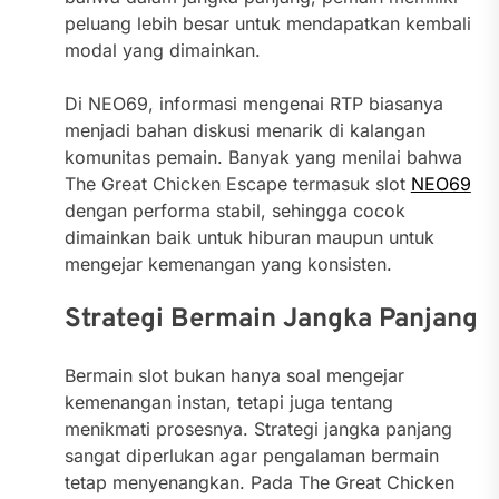
peluang lebih besar untuk mendapatkan kembali
modal yang dimainkan.
Di NEO69, informasi mengenai RTP biasanya
menjadi bahan diskusi menarik di kalangan
komunitas pemain. Banyak yang menilai bahwa
The Great Chicken Escape termasuk slot
NEO69
dengan performa stabil, sehingga cocok
dimainkan baik untuk hiburan maupun untuk
mengejar kemenangan yang konsisten.
Strategi Bermain Jangka Panjang
Bermain slot bukan hanya soal mengejar
kemenangan instan, tetapi juga tentang
menikmati prosesnya. Strategi jangka panjang
sangat diperlukan agar pengalaman bermain
tetap menyenangkan. Pada The Great Chicken