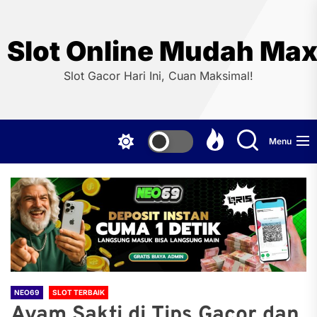
Skip
to
the
Slot Online Mudah Ma
content
Slot Gacor Hari Ini, Cuan Maksimal!
Menu
NEO69
SLOT TERBAIK
Ayam Sakti di Tips Gacor dan