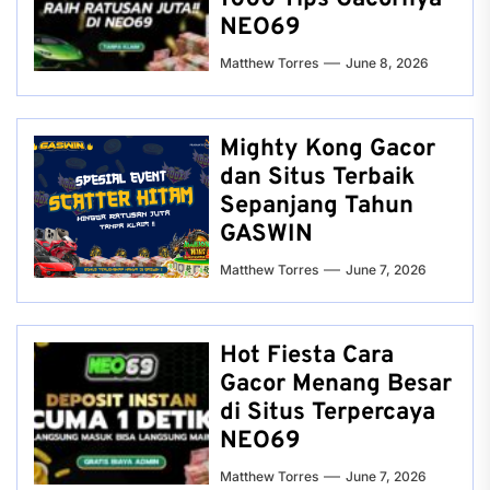
NEO69
Matthew Torres
June 8, 2026
Mighty Kong Gacor
dan Situs Terbaik
Sepanjang Tahun
GASWIN
Matthew Torres
June 7, 2026
Hot Fiesta Cara
Gacor Menang Besar
di Situs Terpercaya
NEO69
Matthew Torres
June 7, 2026