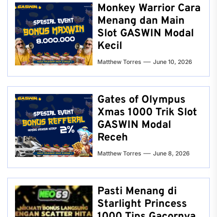
Monkey Warrior Cara
Menang dan Main
Slot GASWIN Modal
Kecil
Matthew Torres
June 10, 2026
Gates of Olympus
Xmas 1000 Trik Slot
GASWIN Modal
Receh
Matthew Torres
June 8, 2026
Pasti Menang di
Starlight Princess
1000 Tips Gacornya