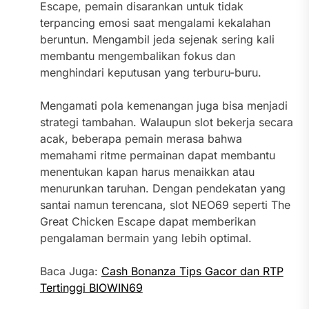
Escape, pemain disarankan untuk tidak
terpancing emosi saat mengalami kekalahan
beruntun. Mengambil jeda sejenak sering kali
membantu mengembalikan fokus dan
menghindari keputusan yang terburu-buru.
Mengamati pola kemenangan juga bisa menjadi
strategi tambahan. Walaupun slot bekerja secara
acak, beberapa pemain merasa bahwa
memahami ritme permainan dapat membantu
menentukan kapan harus menaikkan atau
menurunkan taruhan. Dengan pendekatan yang
santai namun terencana, slot NEO69 seperti The
Great Chicken Escape dapat memberikan
pengalaman bermain yang lebih optimal.
Baca Juga:
Cash Bonanza Tips Gacor dan RTP
Tertinggi BIOWIN69