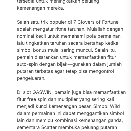
tersedia untuk meningkatkan peluang
kemenangan mereka.
Salah satu trik populer di 7 Clovers of Fortune
adalah mengatur ritme taruhan. Mulailah dengan
nominal kecil untuk memahami pola permainan,
lalu tingkatkan taruhan secara bertahap ketika
simbol bonus mulai sering muncul. Selain itu,
pemain disarankan untuk memanfaatkan fitur
auto-spin dengan bijak—gunakan dalam jumlah
putaran terbatas agar tetap bisa mengontrol
pengeluaran.
Di slot GASWIN, pemain juga bisa memanfaatkan
fitur free spin dan multiplier yang sering kali
menjadi kunci kemenangan besar. Simbol Wild
dalam permainan ini dapat menggantikan simbol
lain dan memicu kombinasi kemenangan ganda,
sementara Scatter membuka peluang putaran