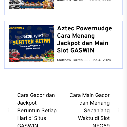
Aztec Powernudge
Cara Menang
Jackpot dan Main
Slot GASWIN
Matthew Torres
June 4, 2026
Post
Cara Gacor dan
Cara Main Gacor
navigation
Jackpot
dan Menang
Beruntun Setiap
Sepanjang
Previous
Ne
Hari di Situs
Waktu di Slot
post:
pos
GASWIN
NEO69