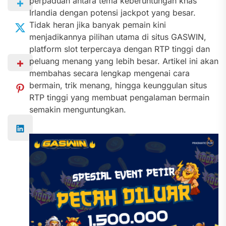
perpaduan antara tema keberuntungan khas
Irlandia dengan potensi jackpot yang besar.
Tidak heran jika banyak pemain kini
menjadikannya pilihan utama di situs GASWIN,
platform slot terpercaya dengan RTP tinggi dan
peluang menang yang lebih besar. Artikel ini akan
membahas secara lengkap mengenai cara
bermain, trik menang, hingga keunggulan situs
RTP tinggi yang membuat pengalaman bermain
semakin menguntungkan.