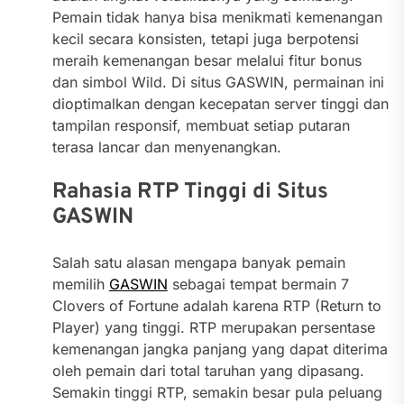
Pemain tidak hanya bisa menikmati kemenangan
kecil secara konsisten, tetapi juga berpotensi
meraih kemenangan besar melalui fitur bonus
dan simbol Wild. Di situs GASWIN, permainan ini
dioptimalkan dengan kecepatan server tinggi dan
tampilan responsif, membuat setiap putaran
terasa lancar dan menyenangkan.
Rahasia RTP Tinggi di Situs
GASWIN
Salah satu alasan mengapa banyak pemain
memilih
GASWIN
sebagai tempat bermain 7
Clovers of Fortune adalah karena RTP (Return to
Player) yang tinggi. RTP merupakan persentase
kemenangan jangka panjang yang dapat diterima
oleh pemain dari total taruhan yang dipasang.
Semakin tinggi RTP, semakin besar pula peluang