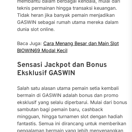
membantu dalam berbagai kendala, mulai dari
teknis permainan hingga transaksi keuangan.
Tidak heran jika banyak pemain menjadikan
GASWIN sebagai rumah utama mereka dalam
dunia slot online.
Baca Juga:
Cara Menang Besar dan Main Slot
BIOWIN69 Modal Kecil
Sensasi Jackpot dan Bonus
Eksklusif GASWIN
Salah satu alasan utama pemain setia kembali
bermain di GASWIN adalah bonus dan promo
eksklusif yang selalu diperbarui. Mulai dari bonus
sambutan bagi pemain baru, cashback
mingguan, hingga turnamen slot dengan hadiah
fantastis. Semua ini dirancang untuk memberikan
pengalaman bermain yang lebih menyenangkan