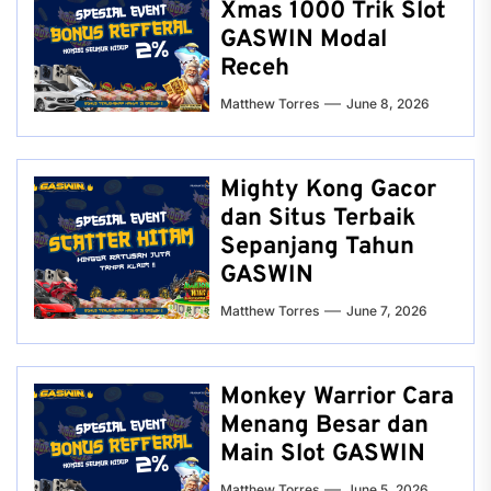
Xmas 1000 Trik Slot
GASWIN Modal
Receh
Matthew Torres
June 8, 2026
Mighty Kong Gacor
dan Situs Terbaik
Sepanjang Tahun
GASWIN
Matthew Torres
June 7, 2026
Monkey Warrior Cara
Menang Besar dan
Main Slot GASWIN
Matthew Torres
June 5, 2026