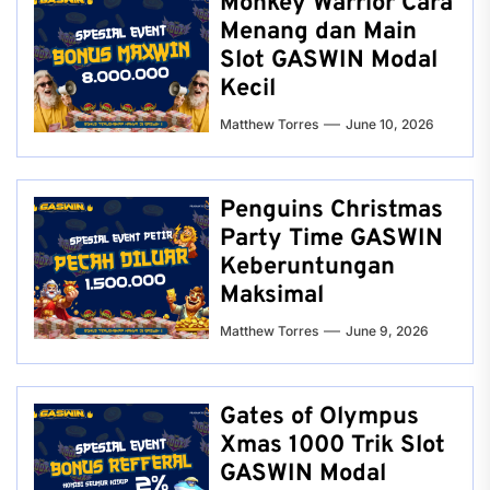
Monkey Warrior Cara
Menang dan Main
Slot GASWIN Modal
Kecil
Matthew Torres
June 10, 2026
Penguins Christmas
Party Time GASWIN
Keberuntungan
Maksimal
Matthew Torres
June 9, 2026
Gates of Olympus
Xmas 1000 Trik Slot
GASWIN Modal