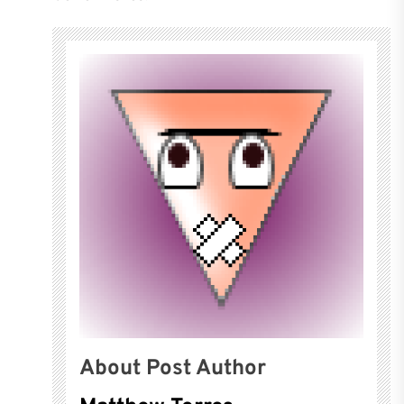
About Post Author