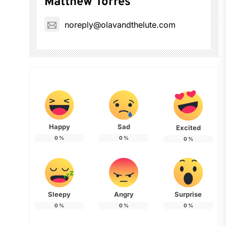
Matthew Torres
noreply@olavandthelute.com
Happy
Sad
Excited
0
%
0
%
0
%
Sleepy
Angry
Surprise
0
%
0
%
0
%