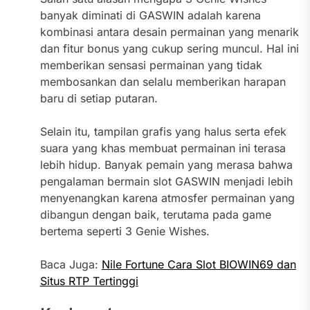
banyak diminati di GASWIN adalah karena
kombinasi antara desain permainan yang menarik
dan fitur bonus yang cukup sering muncul. Hal ini
memberikan sensasi permainan yang tidak
membosankan dan selalu memberikan harapan
baru di setiap putaran.
Selain itu, tampilan grafis yang halus serta efek
suara yang khas membuat permainan ini terasa
lebih hidup. Banyak pemain yang merasa bahwa
pengalaman bermain slot GASWIN menjadi lebih
menyenangkan karena atmosfer permainan yang
dibangun dengan baik, terutama pada game
bertema seperti 3 Genie Wishes.
Baca Juga:
Nile Fortune Cara Slot BIOWIN69 dan
Situs RTP Tertinggi